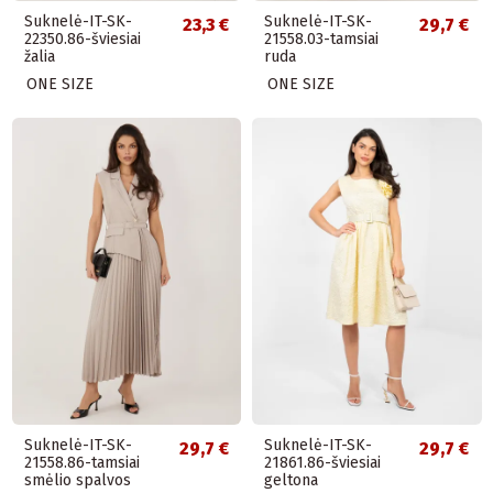
Suknelė-IT-SK-
Suknelė-IT-SK-
23,3 €
29,7 €
22350.86-šviesiai
21558.03-tamsiai
žalia
ruda
ONE SIZE
ONE SIZE
Suknelė-IT-SK-
Suknelė-IT-SK-
29,7 €
29,7 €
21558.86-tamsiai
21861.86-šviesiai
smėlio spalvos
geltona