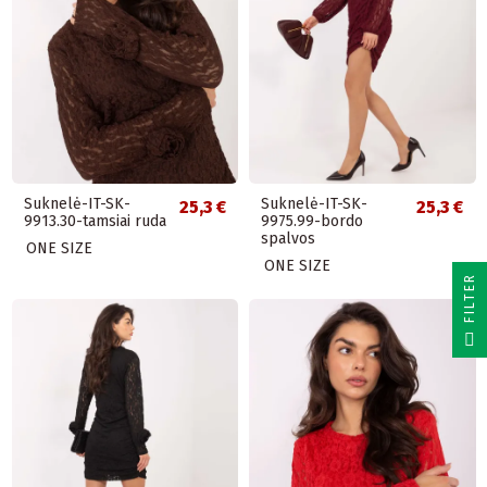
Suknelė-IT-SK-
Suknelė-IT-SK-
25,3 €
25,3 €
9913.30-tamsiai ruda
9975.99-bordo
spalvos
ONE SIZE
ONE SIZE
R
F
I
L
T
E