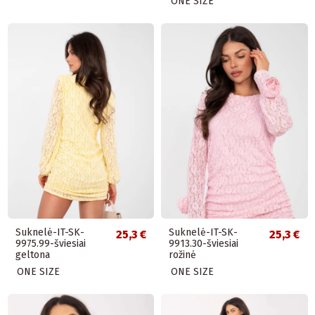
ONE SIZE
Suknelė-IT-SK-
Suknelė-IT-SK-
25,3 €
25,3 €
9975.99-šviesiai
9913.30-šviesiai
geltona
rožinė
ONE SIZE
ONE SIZE