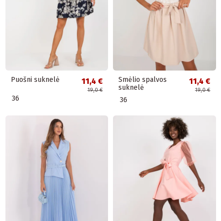
Puošni suknelė
Smėlio spalvos
11,4 €
11,4 €
suknelė
19,0 €
19,0 €
36
36