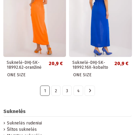
Suknelė-DHJ-SK-
Suknelė-DHJ-SK-
20,9 €
20,9 €
18992.62-oranžinė
18992.16X-kobalto
ONE SIZE
ONE SIZE
1
2
3
4
Suknelės
Suknelės rudeniui
Šiltos suknelės