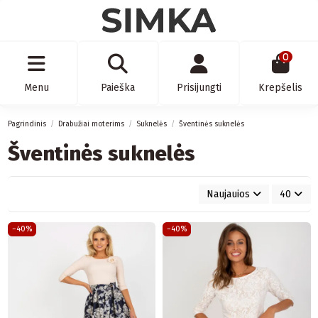
0
Menu
Paieška
Prisijungti
Krepšelis
Pagrindinis
Drabužiai moterims
Suknelės
Šventinės suknelės
Šventinės suknelės
Naujauios
40
−40%
−40%