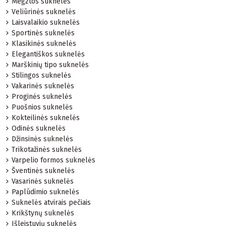
Megztos suknelės
Veliūrinės suknelės
Laisvalaikio suknelės
Sportinės suknelės
Klasikinės suknelės
Elegantiškos suknelės
Marškinių tipo suknelės
Stilingos suknelės
Vakarinės suknelės
Proginės suknelės
Puošnios suknelės
Kokteilinės suknelės
Odinės suknelės
Džinsinės suknelės
Trikotažinės suknelės
Varpelio formos suknelės
Šventinės suknelės
Vasarinės suknelės
Paplūdimio suknelės
Suknelės atvirais pečiais
Krikštynų suknelės
Išleistuvių suknelės