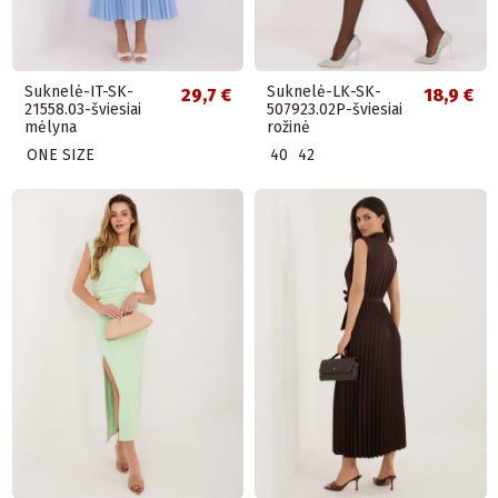
Suknelė-IT-SK-
Suknelė-LK-SK-
29,7 €
18,9 €
21558.03-šviesiai
507923.02P-šviesiai
mėlyna
rožinė
ONE SIZE
40
42