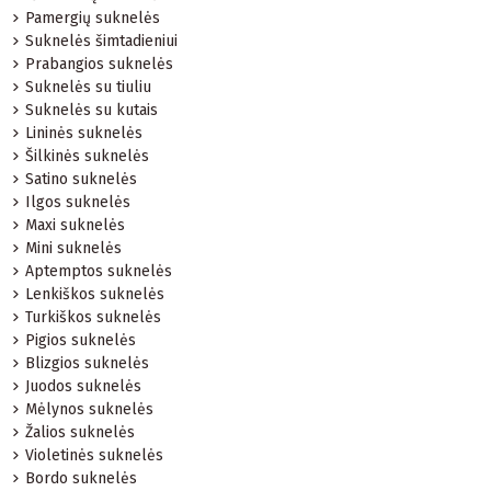
Pamergių suknelės
Suknelės šimtadieniui
Prabangios suknelės
Suknelės su tiuliu
Suknelės su kutais
Lininės suknelės
Šilkinės suknelės
Satino suknelės
Ilgos suknelės
Maxi suknelės
Mini suknelės
Aptemptos suknelės
Lenkiškos suknelės
Turkiškos suknelės
Pigios suknelės
Blizgios suknelės
Juodos suknelės
Mėlynos suknelės
Žalios suknelės
Violetinės suknelės
Bordo suknelės