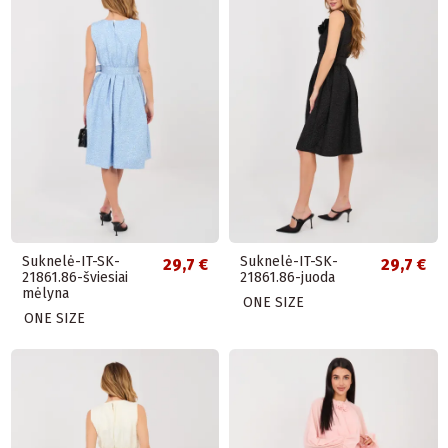
Suknelė-IT-SK-
Suknelė-IT-SK-
29,7 €
29,7 €
21861.86-šviesiai
21861.86-juoda
mėlyna
ONE SIZE
ONE SIZE