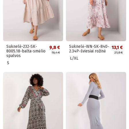
Suknelė-232-SK-
Suknelė-WN-SK-840-
9,8 €
13,1 €
8005.18-balta-smėlio
2.34P-šviesiai rožinė
16,4 €
21,8 €
spalvos
L/XL
S