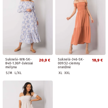
Suknelė-WN-SK-
Suknelė-346-SK-
20,9 €
18,9 €
840-1.36P-šviesiai
009.52-ciemny
mėlyna
oranžinė
S/M
L/XL
XL
XXL