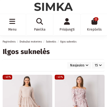
0
Menu
Paieška
Prisijungti
Krepšelis
Pagrindinis
Drabužiai moterims
Suknelės
Ilgos suknelės
Ilgos suknelės
Naujauios
15
−40%
−40%