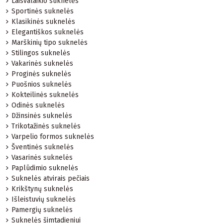
Laisvalaikio suknelės
Sportinės suknelės
Klasikinės suknelės
Elegantiškos suknelės
Marškinių tipo suknelės
Stilingos suknelės
Vakarinės suknelės
Proginės suknelės
Puošnios suknelės
Kokteilinės suknelės
Odinės suknelės
Džinsinės suknelės
Trikotažinės suknelės
Varpelio formos suknelės
Šventinės suknelės
Vasarinės suknelės
Paplūdimio suknelės
Suknelės atvirais pečiais
Krikštynų suknelės
Išleistuvių suknelės
Pamergių suknelės
Suknelės šimtadieniui