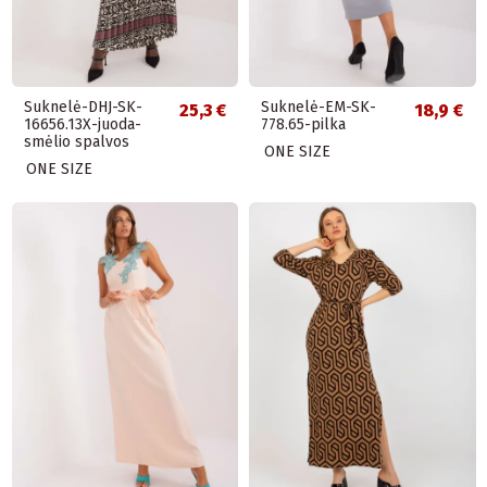
Suknelė-DHJ-SK-
Suknelė-EM-SK-
25,3 €
18,9 €
16656.13X-juoda-
778.65-pilka
smėlio spalvos
ONE SIZE
ONE SIZE