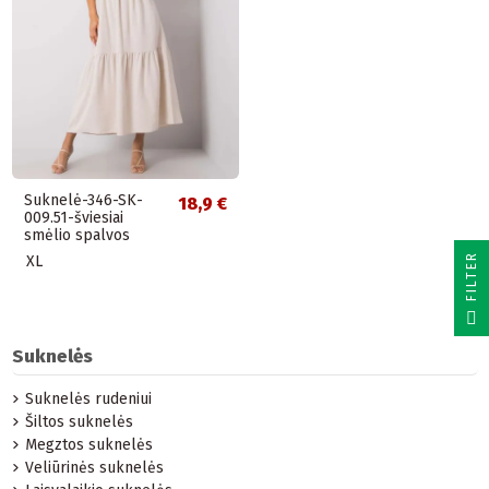
Suknelė-346-SK-
18,9 €
009.51-šviesiai
smėlio spalvos
R
XL
F
I
L
T
E
Suknelės
Suknelės rudeniui
Šiltos suknelės
Megztos suknelės
Veliūrinės suknelės