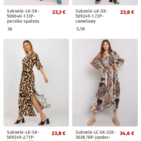
Suknelė-LK-SK-
Suknelė-LK-SK-
23,3 €
23,8 €
506640-1.13P-
509249-1.72P-
persiko spalvos
camelowy
36
S/M
Suknelė-LK-SK-
Suknelė-LC-SK-22K-
23,8 €
34,6 €
509249-2.71P-
3038.78P-juodos-