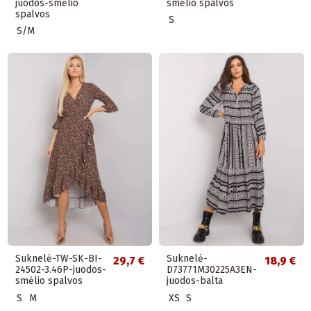
juodos-smėlio
smėlio spalvos
spalvos
S
S/M
Suknelė-TW-SK-BI-
Suknelė-
29,7 €
18,9 €
24502-3.46P-juodos-
D73771M30225A3EN-
smėlio spalvos
juodos-balta
S
M
XS
S