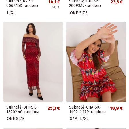
Suknelė RV-SK-
Suknelė-DHJ-SK-
14,1 €
23,3 €
6067.15X raudona
20093.17-raudona
23,5 €
L/XL
ONE SIZE
Suknelė-DHJ-SK-
Suknelė-CHA-SK-
25,3 €
18,9 €
18702.40-raudona
1407-4.17P-raudona
ONE SIZE
S/M
L/XL