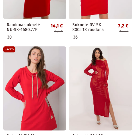
Raudona suknelė
Suknelė RV-SK-
14,1 €
7,2 €
NU-SK-1680.77P
8005.18 raudona
23,5 €
12,0 €
38
36
−40%