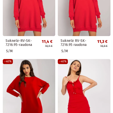
Suknelė-RV-SK-
Suknelė RV-SK-
11,4 €
11,3 €
7216.95-raudona
7216.95 raudona
18,9 €
18,8 €
S/M
S/M
−40%
−40%