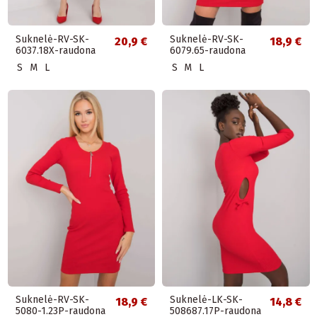
Suknelė-RV-SK-
Suknelė-RV-SK-
20,9 €
18,9 €
6037.18X-raudona
6079.65-raudona
S
M
L
S
M
L
Suknelė-RV-SK-
Suknelė-LK-SK-
18,9 €
14,8 €
5080-1.23P-raudona
508687.17P-raudona