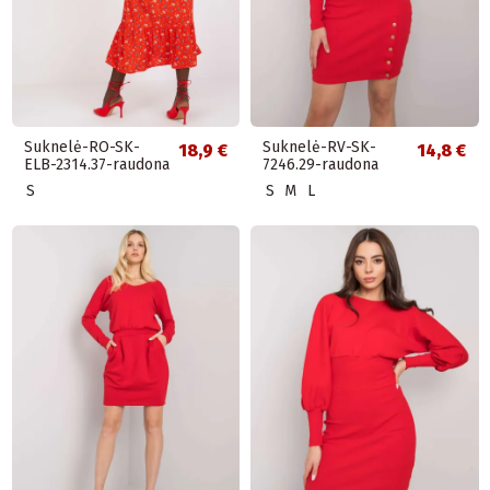
Suknelė-RO-SK-
Suknelė-RV-SK-
18,9 €
14,8 €
ELB-2314.37-raudona
7246.29-raudona
S
S
M
L