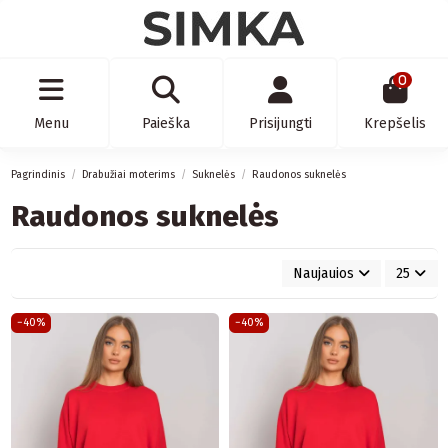
0
Menu
Paieška
Prisijungti
Krepšelis
Pagrindinis
Drabužiai moterims
Suknelės
Raudonos suknelės
Raudonos suknelės
Naujauios
25
−40%
−40%