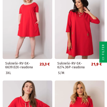
R
F
I
L
T
E
Suknelė-RV-SK-
Suknelė-RV-SK-
23,3 €
21,9 €
6639.02X-raudona
6274.36P-raudona
3XL
S/M