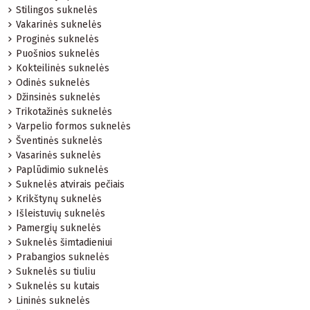
Stilingos suknelės
Vakarinės suknelės
Proginės suknelės
Puošnios suknelės
Kokteilinės suknelės
Odinės suknelės
Džinsinės suknelės
Trikotažinės suknelės
Varpelio formos suknelės
Šventinės suknelės
Vasarinės suknelės
Paplūdimio suknelės
Suknelės atvirais pečiais
Krikštynų suknelės
Išleistuvių suknelės
Pamergių suknelės
Suknelės šimtadieniui
Prabangios suknelės
Suknelės su tiuliu
Suknelės su kutais
Lininės suknelės