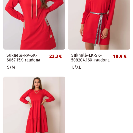
Suknelė-RV-SK-
Suknelė-LK-SK-
23,3 €
18,9 €
6067.15X-raudona
508284.16X-raudona
S/M
L/XL