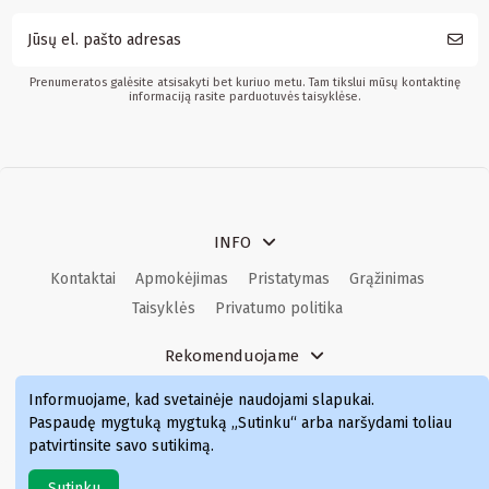
Prenumeratos galėsite atsisakyti bet kuriuo metu. Tam tikslui mūsų kontaktinę
informaciją rasite parduotuvės taisyklėse.
INFO
Kontaktai
Apmokėjimas
Pristatymas
Grąžinimas
Taisyklės
Privatumo politika
Rekomenduojame
Kvepalai
Kvepalai moterims
Kvepalai vyrams
Informuojame, kad svetainėje naudojami slapukai
.
Kvepalai moterims
Kvepalai
Paspaudę mygtuką mygtuką „Sutinku“ arba naršydami toliau
patvirtinsite savo sutikimą.
Sutinku