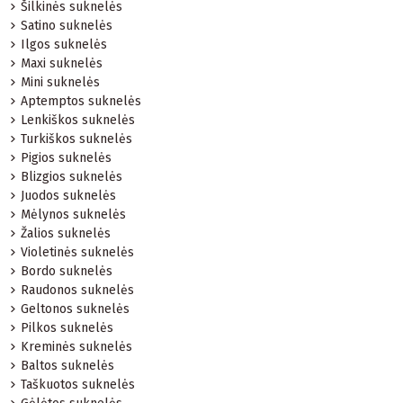
Šilkinės suknelės
Satino suknelės
Ilgos suknelės
Maxi suknelės
Mini suknelės
Aptemptos suknelės
Lenkiškos suknelės
Turkiškos suknelės
Pigios suknelės
Blizgios suknelės
Juodos suknelės
Mėlynos suknelės
Žalios suknelės
Violetinės suknelės
Bordo suknelės
Raudonos suknelės
Geltonos suknelės
Pilkos suknelės
Kreminės suknelės
Baltos suknelės
Taškuotos suknelės