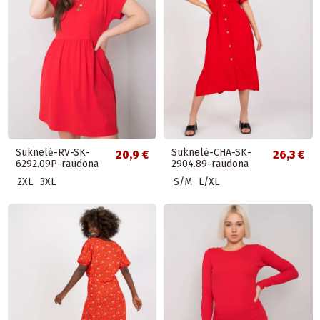
Suknelė-RV-SK-
Suknelė-CHA-SK-
20,9 €
26,3 €
6292.09P-raudona
2904.89-raudona
2XL
3XL
S/M
L/XL