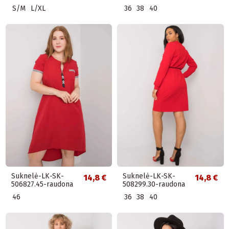
S/M
L/XL
36
38
40
Suknelė-LK-SK-
Suknelė-LK-SK-
14,8 €
14,8 €
506827.45-raudona
508299.30-raudona
46
36
38
40