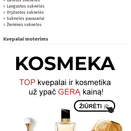
Gėlėtos suknelės
Languotos suknelės
Dryžuotos suknelės
Suknelės pavasariui
Žieminės suknelės
Kvepalai moterims