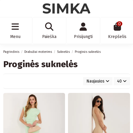
0
Menu
Paieška
Prisijungti
Krepšelis
Pagrindinis
Drabužiai moterims
Suknelės
Proginės suknelės
Proginės suknelės
Naujauios
40