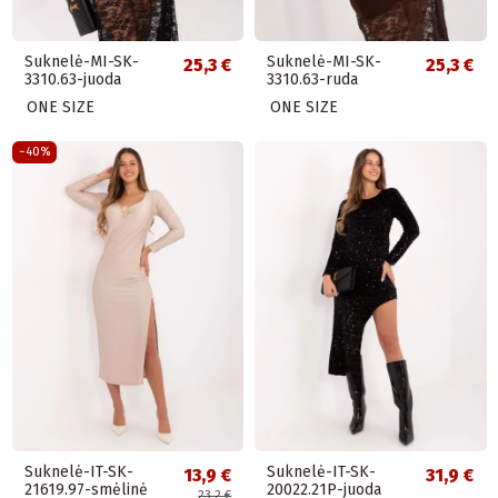
Suknelė-MI-SK-
Suknelė-MI-SK-
25,3 €
25,3 €
3310.63-juoda
3310.63-ruda
ONE SIZE
ONE SIZE
−40%
Suknelė-IT-SK-
Suknelė-IT-SK-
13,9 €
31,9 €
21619.97-smėlinė
20022.21P-juoda
23,2 €