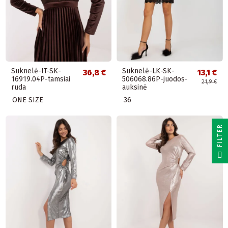
Suknelė-IT-SK-
Suknelė-LK-SK-
36,8 €
13,1 €
16919.04P-tamsiai
506068.86P-juodos-
21,9 €
ruda
auksinė
ONE SIZE
36
R
F
I
L
T
E