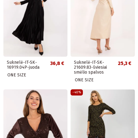
Suknelė-IT-SK-
Suknelė-IT-SK-
36,8 €
25,3 €
16919.04P-juoda
21609.83-šviesiai
smėlio spalvos
ONE SIZE
ONE SIZE
−40%