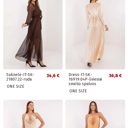
Suknelė-IT-SK-
Dress-IT-SK-
34,6 €
36,8 €
21807.22-ruda
16919.04P-šviesiai
smėlio spalvos
ONE SIZE
ONE SIZE