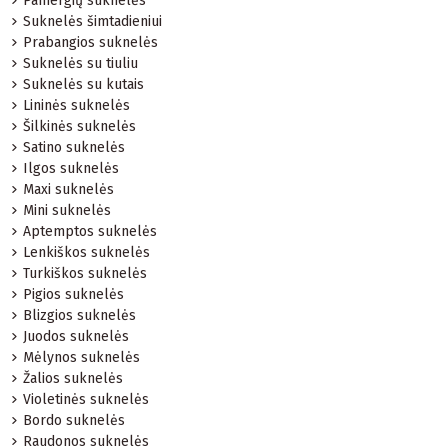
Pamergių suknelės
Suknelės šimtadieniui
Prabangios suknelės
Suknelės su tiuliu
Suknelės su kutais
Lininės suknelės
Šilkinės suknelės
Satino suknelės
Ilgos suknelės
Maxi suknelės
Mini suknelės
Aptemptos suknelės
Lenkiškos suknelės
Turkiškos suknelės
Pigios suknelės
Blizgios suknelės
Juodos suknelės
Mėlynos suknelės
Žalios suknelės
Violetinės suknelės
Bordo suknelės
Raudonos suknelės