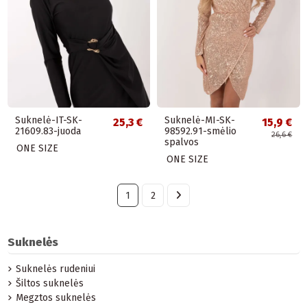
Suknelė-IT-SK-
Suknelė-MI-SK-
25,3 €
15,9 €
21609.83-juoda
98592.91-smėlio
26,6 €
spalvos
ONE SIZE
ONE SIZE
1
2
Suknelės
Suknelės rudeniui
Šiltos suknelės
Megztos suknelės