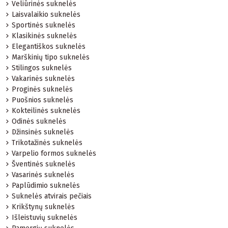
Veliūrinės suknelės
Laisvalaikio suknelės
Sportinės suknelės
Klasikinės suknelės
Elegantiškos suknelės
Marškinių tipo suknelės
Stilingos suknelės
Vakarinės suknelės
Proginės suknelės
Puošnios suknelės
Kokteilinės suknelės
Odinės suknelės
Džinsinės suknelės
Trikotažinės suknelės
Varpelio formos suknelės
Šventinės suknelės
Vasarinės suknelės
Paplūdimio suknelės
Suknelės atvirais pečiais
Krikštynų suknelės
Išleistuvių suknelės