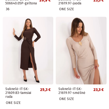
20,9 €
23,3 €
506640.05P-geltona
21619.97-juoda
36
ONE SIZE
Suknelė-IT-SK-
Suknelė-IT-SK-
25,3 €
23,3 €
21609.83-tamsiai
21619.97-smėlinė
ruda
ONE SIZE
ONE SIZE