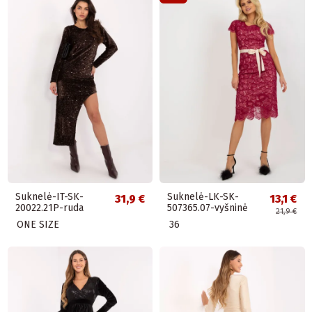
Suknelė-IT-SK-
Suknelė-LK-SK-
31,9 €
13,1 €
20022.21P-ruda
507365.07-vyšninė
21,9 €
ONE SIZE
36