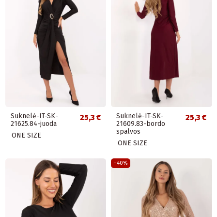
Suknelė-IT-SK-
Suknelė-IT-SK-
25,3 €
25,3 €
21625.84-juoda
21609.83-bordo
spalvos
ONE SIZE
ONE SIZE
−40%