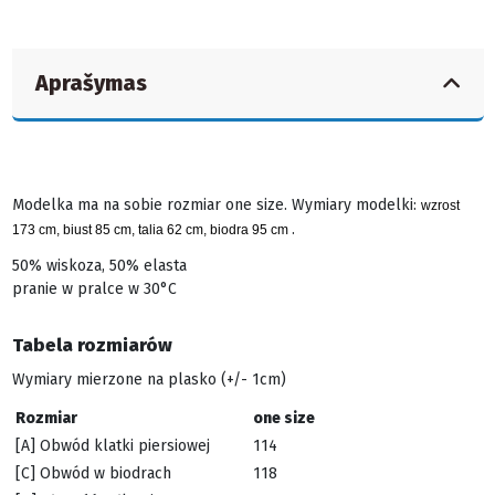
Aprašymas
Modelka ma na sobie rozmiar one size. Wymiary modelki:
wzrost
.
173 cm, biust 85 cm, talia 62 cm, biodra 95 cm
50% wiskoza, 50% elasta
pranie w pralce w 30°C
Tabela rozmiarów
Wymiary mierzone na plasko (+/- 1cm)
Rozmiar
one size
[A] Obwód klatki piersiowej
114
[C] Obwód w biodrach
118