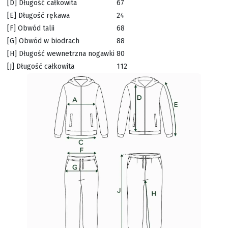
[D] Długość całkowita
67
[E] Długość rękawa
24
[F] Obwód talii
68
[G] Obwód w biodrach
88
[H] Długość wewnetrzna nogawki
80
[J] Długość całkowita
112