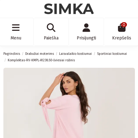
0
Menu
Paieška
Prisijungti
Krepšelis
Pagrindinis
Drabužiai moterims
Laisvalaikio kostiumai
Sportiniai kostiumai
Komplektas-RV-KMPL-A1238.50-šviesiai rožinis