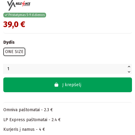
Pristatymas 5-9 d.dienos
39,0 €
Dydis
ONE SIZE
Į krepšelį
Omniva paštomatai - 2.3 €
LP Express paštomatai - 2.4 €
Kurjeris į namus - 4 €