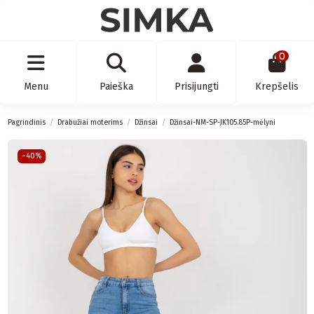
0
Menu
Paieška
Prisijungti
Krepšelis
Pagrindinis
Drabužiai moterims
Džinsai
Džinsai-NM-SP-JK105.85P-mėlyni
−40%