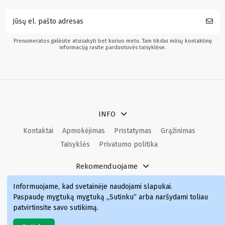
Prenumeratos galėsite atsisakyti bet kuriuo metu. Tam tikslui mūsų kontaktinę
informaciją rasite parduotuvės taisyklėse.
INFO
Kontaktai
Apmokėjimas
Pristatymas
Grąžinimas
Taisyklės
Privatumo politika
Rekomenduojame
Kvepalai
Kvepalai moterims
Kvepalai vyrams
Informuojame, kad svetainėje naudojami slapukai
.
Kvepalai moterims
Kvepalai
Paspaudę mygtuką mygtuką „Sutinku“ arba naršydami toliau
patvirtinsite savo sutikimą.