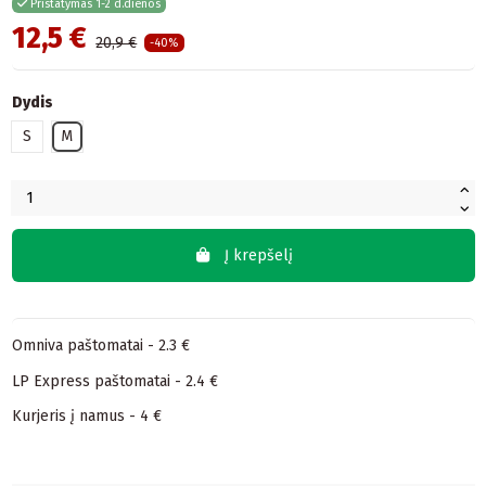
Pristatymas 1-2 d.dienos
12,5 €
20,9 €
-40%
Dydis
S
M
Į krepšelį
Omniva paštomatai - 2.3 €
LP Express paštomatai - 2.4 €
Kurjeris į namus - 4 €