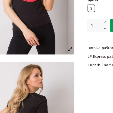
S
Omniva paštom
LP Express paš
Kurjeris į nam