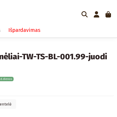
s
Išpardavimas
nėliai-TW-TS-BL-001.99-juodi
 d.dienos
entelė