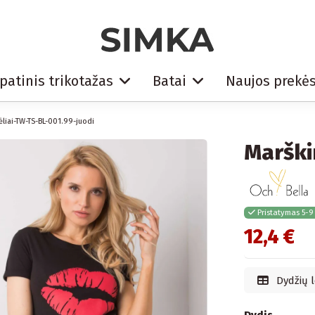
patinis trikotažas
Batai
Naujos prekė
liai-TW-TS-BL-001.99-juodi
Marški
Pristatymas 5-9
12,4 €
Dydžių l
Dydis