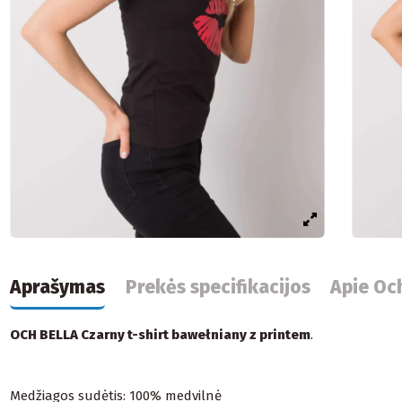
Aprašymas
Prekės specifikacijos
Apie Oc
OCH BELLA Czarny t-shirt bawełniany z printem
.
Medžiagos sudėtis: 100% medvilnė