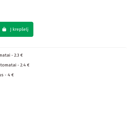
Į krepšelį
atai - 2.3 €
tomatai - 2.4 €
us - 4 €