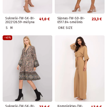
Suknelė-TW-SK-BI-
Sijonas-TW-SD-BI-
41,0 €
23,3 €
2022126.59-mėlyna
0517.84-smėlinis
S
M
ONE SIZE
−40%
Suknelė-TW-SK-BI-
Komplektas-TW-
23,6 €
43,6 €