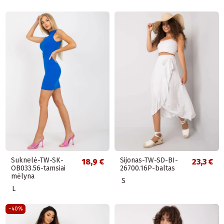
Suknelė-TW-SK-
Sijonas-TW-SD-BI-
18,9 €
23,3 €
OB033.56-tamsiai
26700.16P-baltas
mėlyna
S
L
−40%