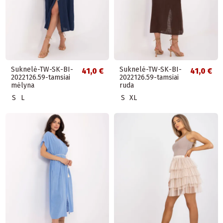
Suknelė-TW-SK-BI-
Suknelė-TW-SK-BI-
41,0 €
41,0 €
2022126.59-tamsiai
2022126.59-tamsiai
mėlyna
ruda
S
L
S
XL