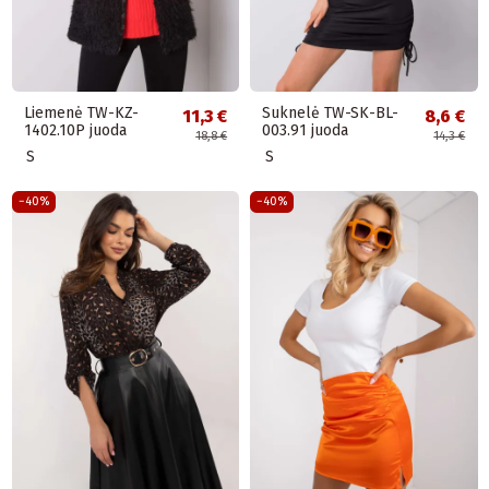
Liemenė TW-KZ-
Suknelė TW-SK-BL-
11,3 €
8,6 €
1402.10P juoda
003.91 juoda
18,8 €
14,3 €
S
S
−40%
−40%