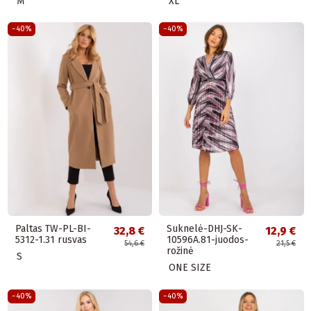
M
XL
−40%
−40%
Paltas TW-PL-BI-
Suknelė-DHJ-SK-
32,8 €
12,9 €
5312-1.31 rusvas
10596A.81-juodos-
54,6 €
21,5 €
rožinė
S
ONE SIZE
−40%
−40%