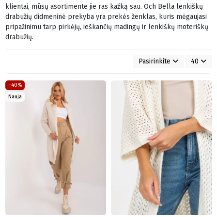
klientai, mūsų asortimente jie ras kažką sau. Och Bella lenkiškų
drabužių didmeninė prekyba yra prekės ženklas, kuris mėgaujasi
pripažinimu tarp pirkėjų, ieškančių madingų ir lenkiškų moteriškų
drabužių.
Pasirinkite
40
−40%
Nauja