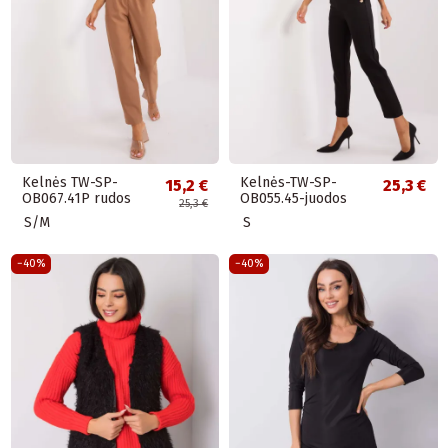
Kelnės TW-SP-
Kelnės-TW-SP-
15,2 €
25,3 €
OB067.41P rudos
OB055.45-juodos
25,3 €
S/M
S
−40%
−40%