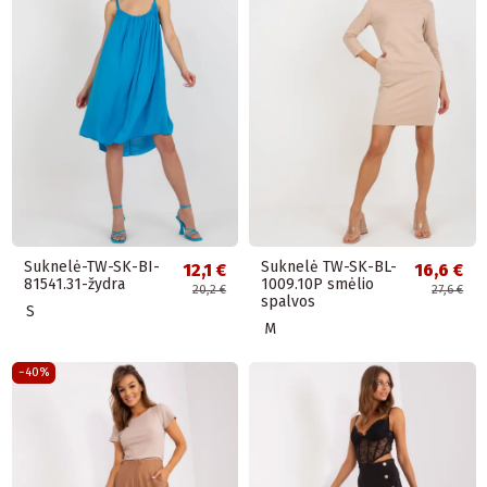
Suknelė-TW-SK-BI-
Suknelė TW-SK-BL-
12,1 €
16,6 €
81541.31-žydra
1009.10P smėlio
20,2 €
27,6 €
spalvos
S
M
−40%