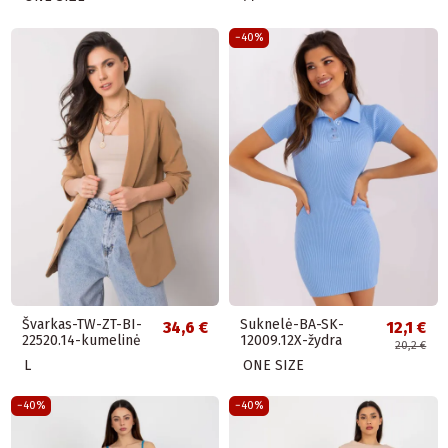
−40%
Švarkas-TW-ZT-BI-
Suknelė-BA-SK-
34,6 €
12,1 €
22520.14-kumelinė
12009.12X-žydra
20,2 €
L
ONE SIZE
−40%
−40%