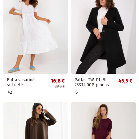
Balta vasarinė
Paltas-TW-PL-BI-
16,8 €
45,5 €
suknelė
23314.00P-juodas
28,0 €
42
S