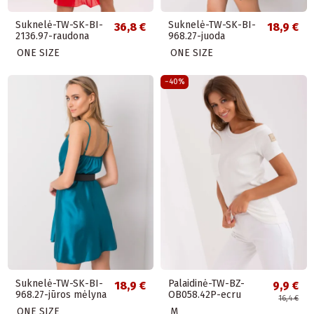
Suknelė-TW-SK-BI-
Suknelė-TW-SK-BI-
36,8 €
18,9 €
2136.97-raudona
968.27-juoda
ONE SIZE
ONE SIZE
−40%
Suknelė-TW-SK-BI-
Palaidinė-TW-BZ-
18,9 €
9,9 €
968.27-jūros mėlyna
OB058.42P-ecru
16,4 €
ONE SIZE
M