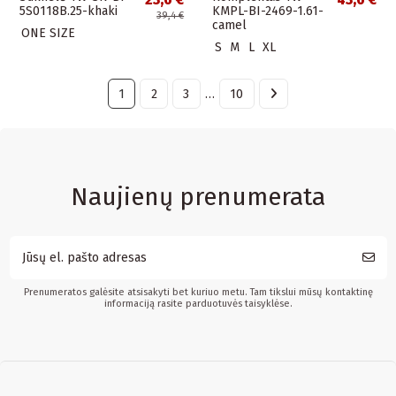
5S0118B.25-khaki
KMPL-BI-2469-1.61-
39,4 €
camel
ONE SIZE
S
M
L
XL
1
2
3
…
10
Naujienų prenumerata
Prenumeratos galėsite atsisakyti bet kuriuo metu. Tam tikslui mūsų kontaktinę
informaciją rasite parduotuvės taisyklėse.