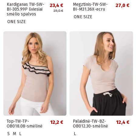
Kardiganas TW-SW-
Megztinis-TW-SW-
23,4 €
27,0 €
BI-305.99P šviesiai
BI-M31.36X-ecru
39,0 €
smėlio spalvos
ONE SIZE
ONE SIZE
Top-TW-TP-
Palaidinė-TW-BZ-
12,2 €
12,4 €
OB018.08-smėlinė
OB012.30-smėlinė
S
M
L
L