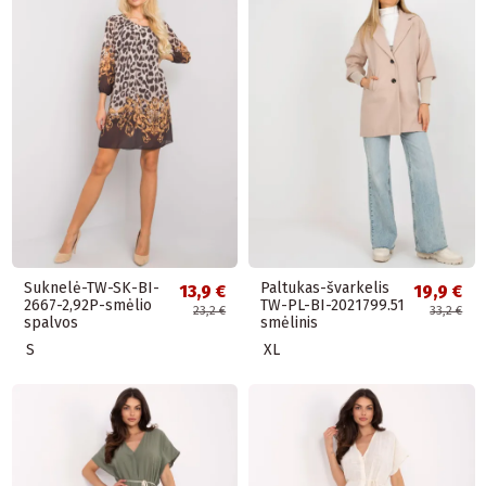
Suknelė-TW-SK-BI-
Paltukas-švarkelis
13,9 €
19,9 €
2667-2,92P-smėlio
TW-PL-BI-2021799.51
23,2 €
33,2 €
spalvos
smėlinis
S
XL