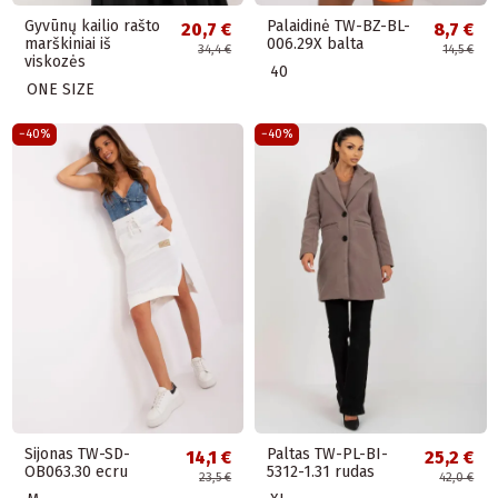
Gyvūnų kailio rašto
Palaidinė TW-BZ-BL-
20,7 €
8,7 €
marškiniai iš
006.29X balta
34,4 €
14,5 €
viskozės
40
ONE SIZE
−40%
−40%
Sijonas TW-SD-
Paltas TW-PL-BI-
14,1 €
25,2 €
OB063.30 ecru
5312-1.31 rudas
23,5 €
42,0 €