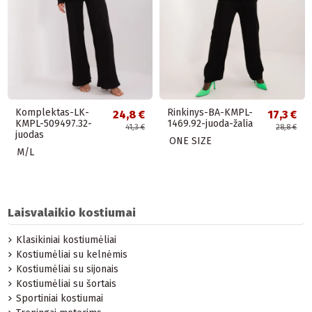
Komplektas-LK-
Rinkinys-BA-KMPL-
24,8 €
17,3 €
KMPL-509497.32-
1469.92-juoda-žalia
41,3 €
28,8 €
juodas
ONE SIZE
M/L
Laisvalaikio kostiumai
Klasikiniai kostiumėliai
Kostiumėliai su kelnėmis
Kostiumėliai su sijonais
Kostiumėliai su šortais
Sportiniai kostiumai