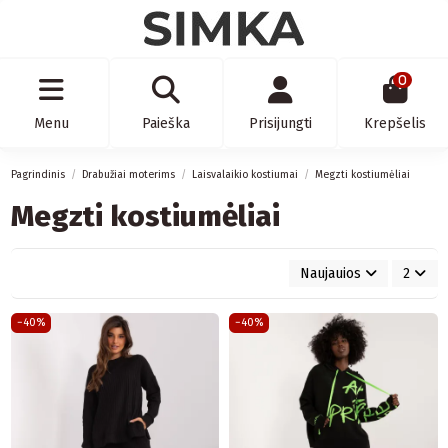
0
Menu
Paieška
Prisijungti
Krepšelis
Pagrindinis
Drabužiai moterims
Laisvalaikio kostiumai
Megzti kostiumėliai
Megzti kostiumėliai
Naujauios
2
−40%
−40%