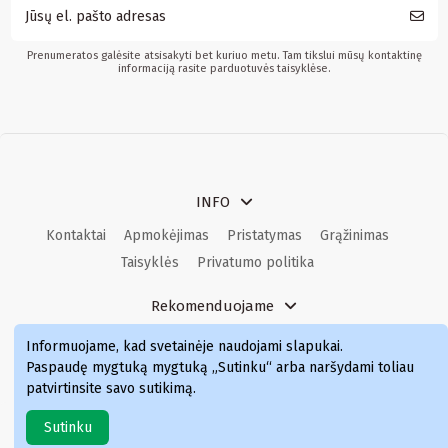
Prenumeratos galėsite atsisakyti bet kuriuo metu. Tam tikslui mūsų kontaktinę
informaciją rasite parduotuvės taisyklėse.
INFO
Kontaktai
Apmokėjimas
Pristatymas
Grąžinimas
Taisyklės
Privatumo politika
Rekomenduojame
Kvepalai
Kvepalai moterims
Kvepalai vyrams
Informuojame, kad svetainėje naudojami slapukai
.
Kvepalai moterims
Kvepalai
Paspaudę mygtuką mygtuką „Sutinku“ arba naršydami toliau
patvirtinsite savo sutikimą.
Sutinku
Simka.lt © 2024 Visos teisės saugomos