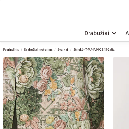
Drabužiai
A
Pagrindinis
Drabužiai moterims
Švarkai
Striukė-IT-MA-FL9928.15-žalia