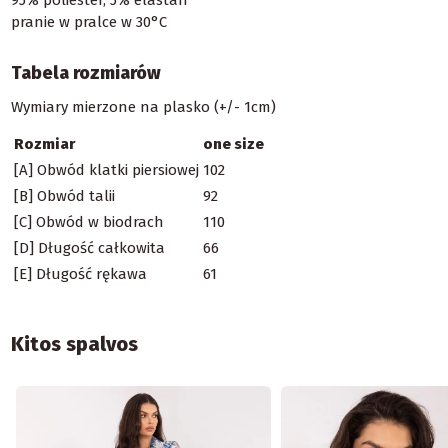
pranie w pralce w 30°C
Tabela rozmiarów
Wymiary mierzone na plasko (+/- 1cm)
Rozmiar
one size
[A] Obwód klatki piersiowej
102
[B] Obwód talii
92
[C] Obwód w biodrach
110
[D] Długość całkowita
66
[E] Długość rękawa
61
Kitos spalvos