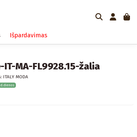
s
Išpardavimas
ė-IT-MA-FL9928.15-žalia
:
ITALY MODA
 d.dienos