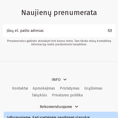
Naujienų prenumerata
Prenumeratos galėsite atsisakyti bet kuriuo metu. Tam tikslui mūsų kontaktinę
informaciją rasite parduotuvės taisyklėse.
INFO
Kontaktai
Apmokėjimas
Pristatymas
Grąžinimas
Taisyklės
Privatumo politika
Rekomenduojame
Kvepalai
Kvepalai moterims
Kvepalai vyrams
Informuojame, kad svetainėje naudojami slapukai
.