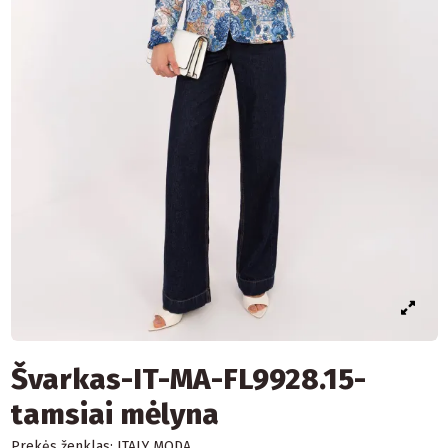
Švarkas-IT-MA-FL9928.15-
tamsiai mėlyna
Prekės ženklas:
ITALY MODA