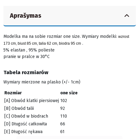
Aprašymas
Modelka ma na sobie rozmiar one size. Wymiary modelki:
wzrost
.
173 cm, biust 85 cm, talia 62 cm, biodra 95 cm
5% elastan , 95% polieste
pranie w pralce w 30°C
Tabela rozmiarów
Wymiary mierzone na plasko (+/- 1cm)
Rozmiar
one size
[A] Obwód klatki piersiowej
102
[B] Obwód talii
92
[C] Obwód w biodrach
110
[D] Długość całkowita
66
[E] Długość rękawa
61