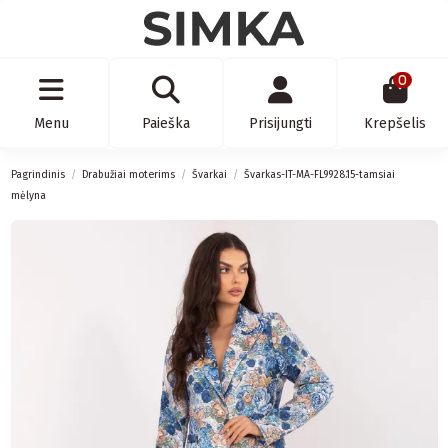
0
Menu
Paieška
Prisijungti
Krepšelis
Pagrindinis
Drabužiai moterims
Švarkai
Švarkas-IT-MA-FL9928.15-tamsiai
mėlyna