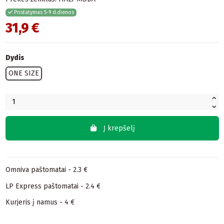
Pristatymas 5-9 d.dienos
31,9 €
Dydis
ONE SIZE
Į krepšelį
Omniva paštomatai - 2.3 €
LP Express paštomatai - 2.4 €
Kurjeris į namus - 4 €