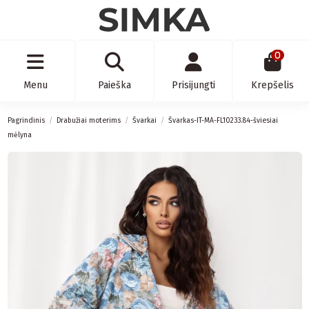
0
Menu
Paieška
Prisijungti
Krepšelis
Pagrindinis
Drabužiai moterims
Švarkai
Švarkas-IT-MA-FL10233.84-šviesiai
mėlyna