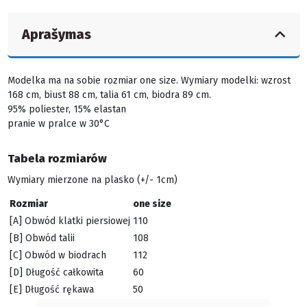
Aprašymas
Modelka ma na sobie rozmiar one size. Wymiary modelki: wzrost
168 cm, biust 88 cm, talia 61 cm, biodra 89 cm.
95% poliester, 15% elastan
pranie w pralce w 30°C
Tabela rozmiarów
Wymiary mierzone na plasko (+/- 1cm)
Rozmiar
one size
[A] Obwód klatki piersiowej
110
[B] Obwód talii
108
[C] Obwód w biodrach
112
[D] Długość całkowita
60
[E] Długość rękawa
50