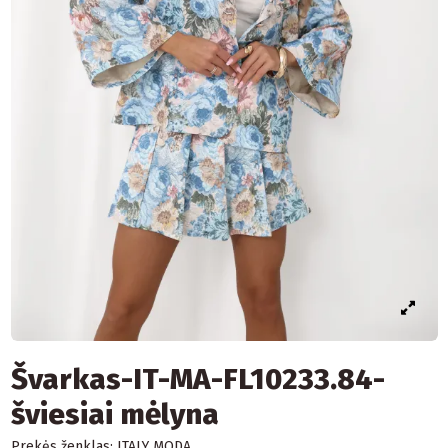
Švarkas-IT-MA-FL10233.84-
šviesiai mėlyna
Prekės ženklas:
ITALY MODA