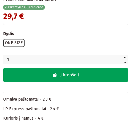
Pristatymas 5-9 d.dienos
29,7 €
Dydis
ONE SIZE
Į krepšelį
Omniva paštomatai - 2.3 €
LP Express paštomatai - 2.4 €
Kurjeris į namus - 4 €