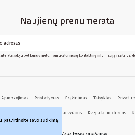
Naujienų prenumerata
ite atsisakyti bet kuriuo metu. Tam tikslui mūsų kontaktinę informaciją rasite pard
Apmokėjimas
Pristatymas
Grąžinimas
Taisyklės
Privatum
Kvepalai moterims
Kvepalai vyrams
Kvepalai moterims
K
atvirtinsite savo sutikimą.
Simka.lt © 2024 Visos teisės saugomos