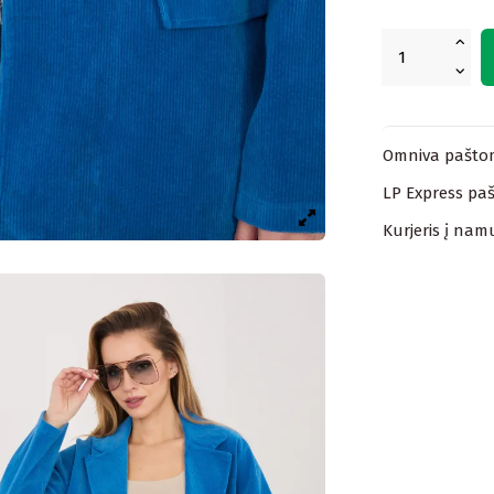
Omniva paštom
LP Express paš
Kurjeris į nam