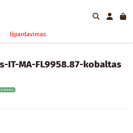
s
Išpardavimas
s-IT-MA-FL9958.87-kobaltas
 d.dienos