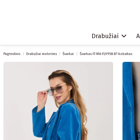
Drabužiai
A
Pagrindinis
Drabužiai moterims
Švarkai
Švarkas-IT-MA-FL9958.87-kobaltas