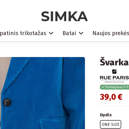
patinis trikotažas
Batai
Naujos prekė
Švarka
Pristatymas 5-9
39,0 €
Dydis
ONE SIZE