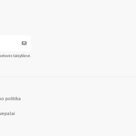
uotuvės taisyklėse.
o politika
vepalai