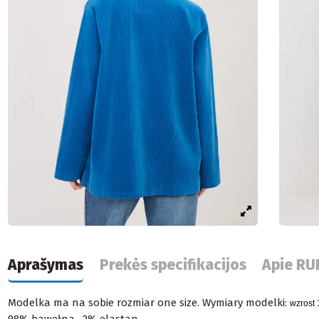
Aprašymas
Prekės specifikacijos
Apie RU
Modelka ma na sobie rozmiar one size. Wymiary modelki:
wzrost 
98% bawełna , 2% elastan