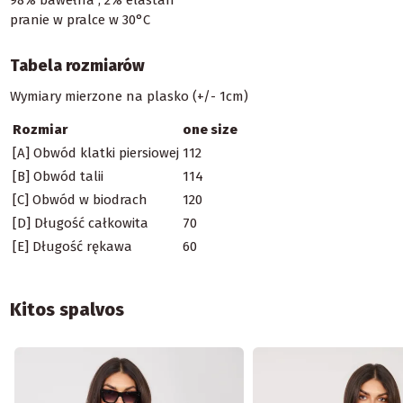
pranie w pralce w 30°C
Tabela rozmiarów
Wymiary mierzone na plasko (+/- 1cm)
Rozmiar
one size
[A] Obwód klatki piersiowej
112
[B] Obwód talii
114
[C] Obwód w biodrach
120
[D] Długość całkowita
70
[E] Długość rękawa
60
Kitos spalvos