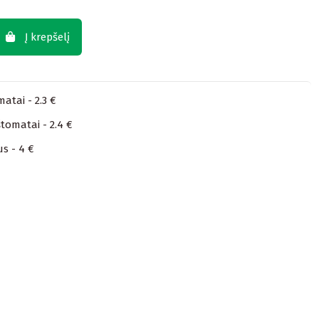
Į krepšelį
atai - 2.3 €
tomatai - 2.4 €
us - 4 €