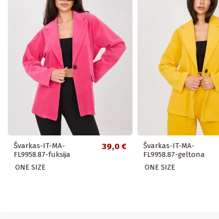
Švarkas-IT-MA-
39,0 €
Švarkas-IT-MA-
FL9958.87-fuksija
FL9958.87-geltona
ONE SIZE
ONE SIZE