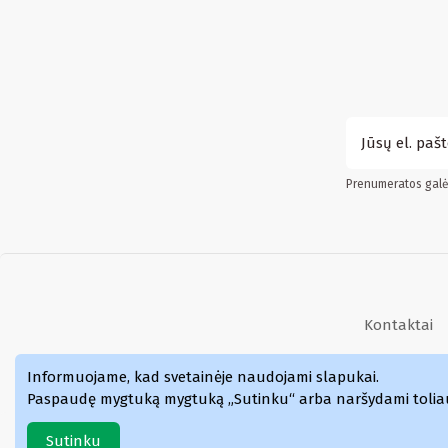
Prenumeratos galės
Kontaktai
Kvepalai
Informuojame, kad svetainėje naudojami slapukai
.
Paspaudę mygtuką mygtuką „Sutinku“ arba naršydami toliau p
Sutinku