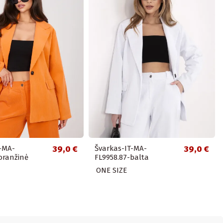
T-MA-
39,0 €
Švarkas-IT-MA-
39,0 €
oranžinė
FL9958.87-balta
ONE SIZE