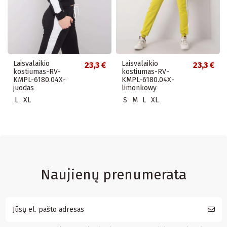
Laisvalaikio
Laisvalaikio
23,3 €
23,3 €
kostiumas-RV-
kostiumas-RV-
KMPL-6180.04X-
KMPL-6180.04X-
juodas
limonkowy
L
XL
S
M
L
XL
Naujienų prenumerata