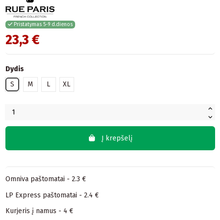
Pristatymas 5-9 d.dienos
23,3 €
Dydis
S
M
L
XL
Į krepšelį
Omniva paštomatai - 2.3 €
LP Express paštomatai - 2.4 €
Kurjeris į namus - 4 €