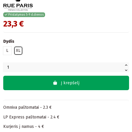
Pristatymas 5-9 d.dienos
23,3 €
Dydis
L
XL
Į krepšelį
Omniva paštomatai - 2.3 €
LP Express paštomatai - 2.4 €
Kurjeris į namus - 4 €