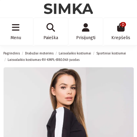
0
Menu
Paieška
Prisijungti
Krepšelis
Pagrindinis
Drabužiai moterims
Laisvalaikio kostiumai
Sportiniai kostiumai
Laisvalaikio kostiumas-RV-KMPL-6180.04X-juodas