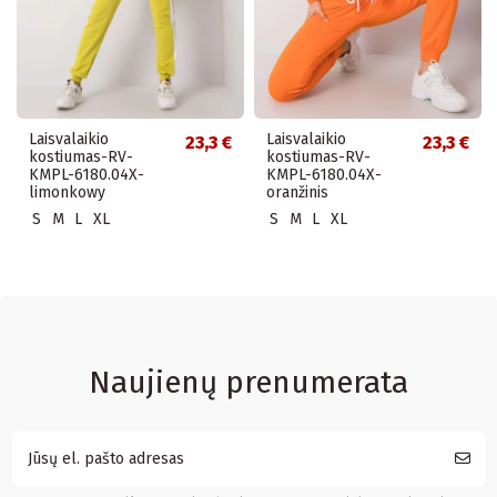
Laisvalaikio
Laisvalaikio
23,3 €
23,3 €
kostiumas-RV-
kostiumas-RV-
KMPL-6180.04X-
KMPL-6180.04X-
limonkowy
oranžinis
S
M
L
XL
S
M
L
XL
Naujienų prenumerata