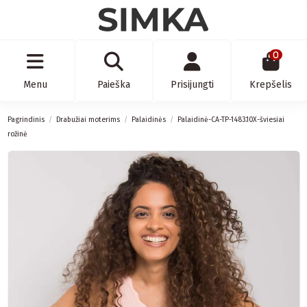
0
Menu
Paieška
Prisijungti
Krepšelis
Pagrindinis
Drabužiai moterims
Palaidinės
Palaidinė-CA-TP-1483.10X-šviesiai
rožinė