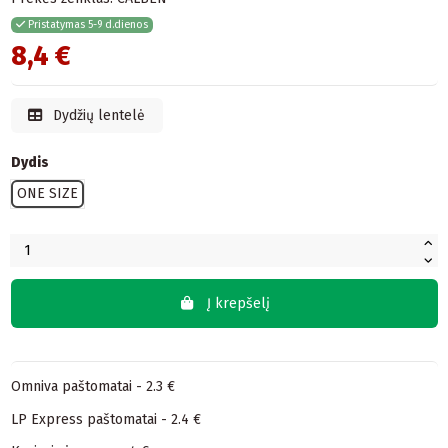
Pristatymas 5-9 d.dienos
8,4 €
Dydžių lentelė
Dydis
ONE SIZE
Į krepšelį
Omniva paštomatai - 2.3 €
LP Express paštomatai - 2.4 €