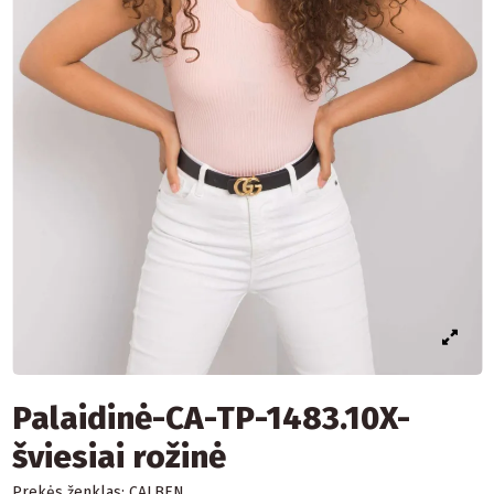
Palaidinė-CA-TP-1483.10X-
šviesiai rožinė
Prekės ženklas:
CALBEN