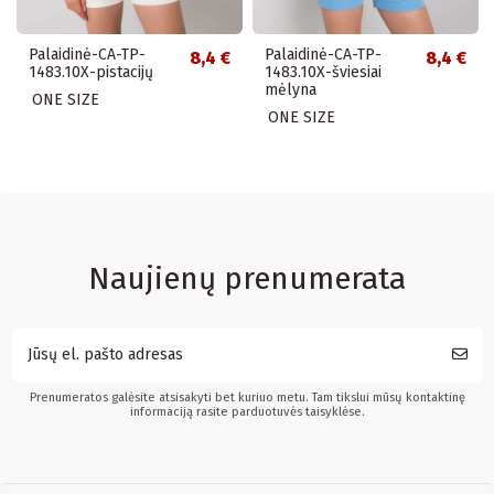
Palaidinė-CA-TP-
Palaidinė-CA-TP-
8,4 €
8,4 €
1483.10X-pistacijų
1483.10X-šviesiai
mėlyna
ONE SIZE
ONE SIZE
Naujienų prenumerata
Prenumeratos galėsite atsisakyti bet kuriuo metu. Tam tikslui mūsų kontaktinę
informaciją rasite parduotuvės taisyklėse.