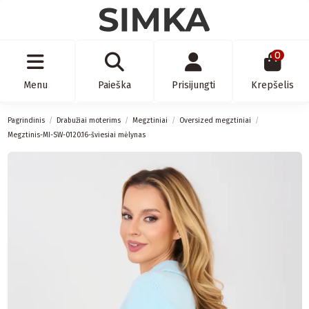
0
Menu
Paieška
Prisijungti
Krepšelis
Pagrindinis
Drabužiai moterims
Megztiniai
Oversized megztiniai
Megztinis-MI-SW-0120.16-šviesiai mėlynas