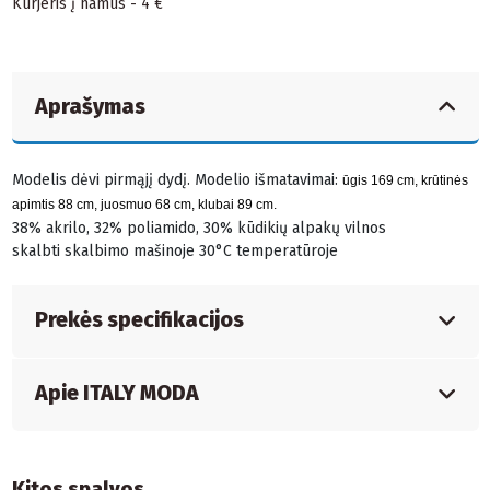
Kurjeris į namus - 4 €
Aprašymas
Modelis dėvi pirmąjį dydį. Modelio išmatavimai:
ūgis 169 cm, krūtinės
apimtis 88 cm, juosmuo 68 cm, klubai 89 cm.
38% akrilo, 32% poliamido, 30% kūdikių alpakų vilnos
skalbti skalbimo mašinoje 30°C temperatūroje
Prekės specifikacijos
Apie ITALY MODA
Kitos spalvos