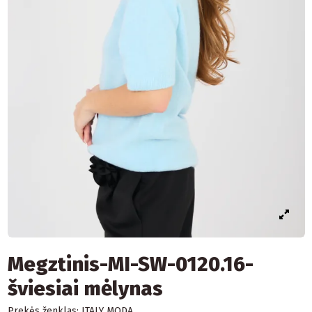
Megztinis-MI-SW-0120.16-
šviesiai mėlynas
Prekės ženklas:
ITALY MODA