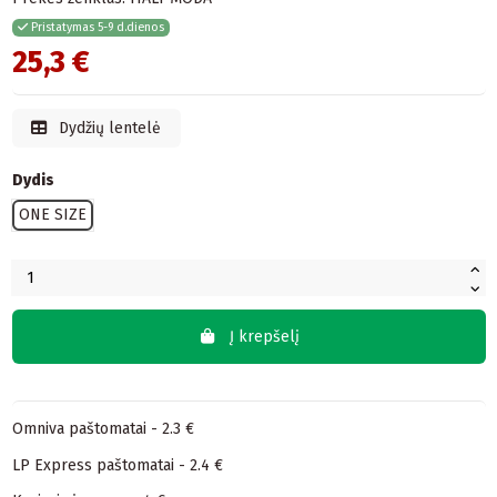
Pristatymas 5-9 d.dienos
25,3 €
Dydžių lentelė
Dydis
ONE SIZE
Į krepšelį
Omniva paštomatai - 2.3 €
LP Express paštomatai - 2.4 €