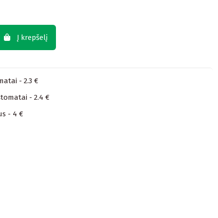
Į krepšelį
atai - 2.3 €
tomatai - 2.4 €
us - 4 €