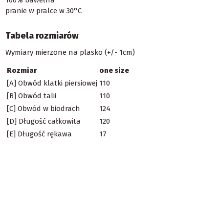
pranie w pralce w 30°C
Tabela rozmiarów
Wymiary mierzone na plasko (+/- 1cm)
Rozmiar
one size
[A] Obwód klatki piersiowej
110
[B] Obwód talii
110
[C] Obwód w biodrach
124
[D] Długość całkowita
120
[E] Długość rękawa
17