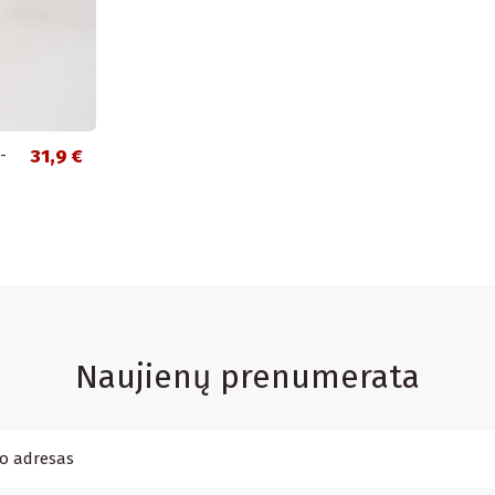
-
31,9 €
Naujienų prenumerata