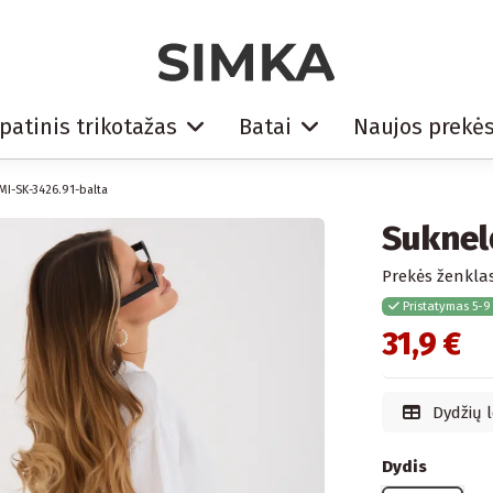
patinis trikotažas
Batai
Naujos prekė
MI-SK-3426.91-balta
Suknel
Prekės ženklas
Pristatymas 5-9
31,9 €
Dydžių l
Dydis