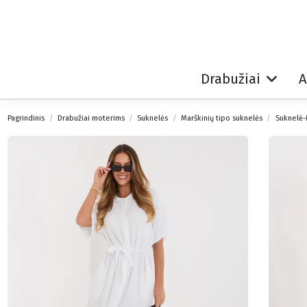
Drabužiai
A
Pagrindinis
Drabužiai moterims
Suknelės
Marškinių tipo suknelės
Suknelė-