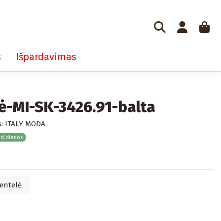
s
Išpardavimas
ė-MI-SK-3426.91-balta
:
ITALY MODA
 d.dienos
entelė