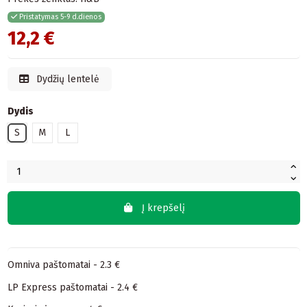
Pristatymas 5-9 d.dienos
12,2 €
Dydžių lentelė
Dydis
S
M
L
Į krepšelį
Omniva paštomatai - 2.3 €
LP Express paštomatai - 2.4 €