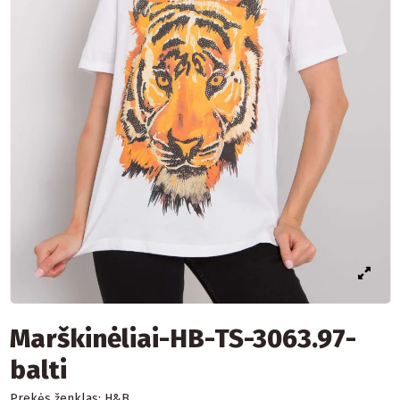
Marškinėliai-HB-TS-3063.97-
balti
Prekės ženklas:
H&B