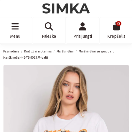
0
Menu
Paieška
Prisijungti
Krepšelis
Pagrindinis
Drabužiai moterims
Marškinėliai
Marškinėliai su spauda
Marškinėliai-HB-TS-3063.97-balti