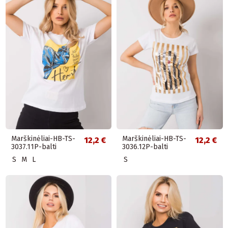
Marškinėliai-HB-TS-
Marškinėliai-HB-TS-
12,2 €
12,2 €
3037.11P-balti
3036.12P-balti
S
M
L
S