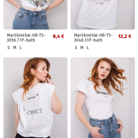
Marškinėliai-HB-TS-
Marškinėliai-HB-TS-
8,4 €
12,2 €
3056.77P-balti
3048.31P-balti
S
M
L
S
M
L