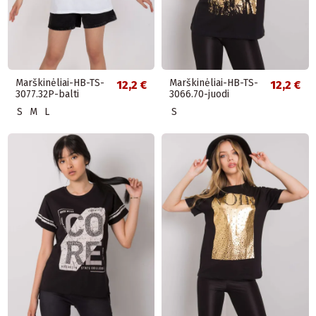
Marškinėliai-HB-TS-
Marškinėliai-HB-TS-
12,2 €
12,2 €
3077.32P-balti
3066.70-juodi
S
M
L
S