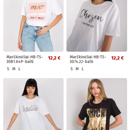
Marškinėliai-HB-TS-
Marškinėliai-HB-TS-
12,2 €
12,2 €
3081.64P-balti
3074.22-balti
S
M
L
S
M
L