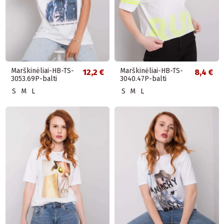
Marškinėliai-HB-TS-
Marškinėliai-HB-TS-
12,2 €
8,4 €
3053.69P-balti
3040.47P-balti
S
M
L
S
M
L