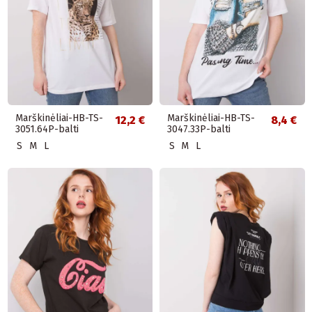
Marškinėliai-HB-TS-
Marškinėliai-HB-TS-
12,2 €
8,4 €
3051.64P-balti
3047.33P-balti
S
M
L
S
M
L