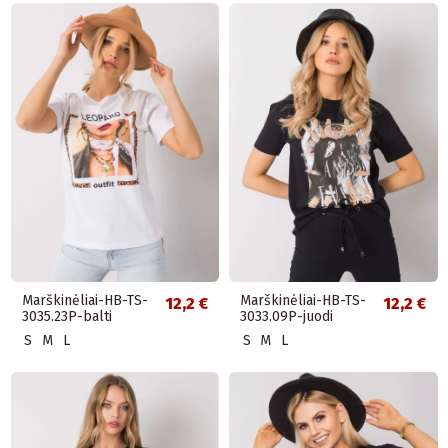
Marškinėliai-HB-TS-
Marškinėliai-HB-TS-
12,2 €
12,2 €
3035.23P-balti
3033.09P-juodi
S
M
L
S
M
L