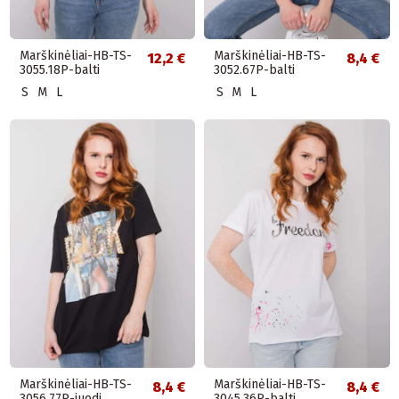
Marškinėliai-HB-TS-
Marškinėliai-HB-TS-
12,2 €
8,4 €
3055.18P-balti
3052.67P-balti
S
M
L
S
M
L
Marškinėliai-HB-TS-
Marškinėliai-HB-TS-
8,4 €
8,4 €
3056.77P-juodi
3045.36P-balti