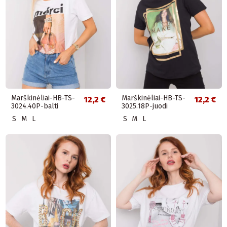
Marškinėliai-HB-TS-
Marškinėliai-HB-TS-
12,2 €
12,2 €
3024.40P-balti
3025.18P-juodi
S
M
L
S
M
L