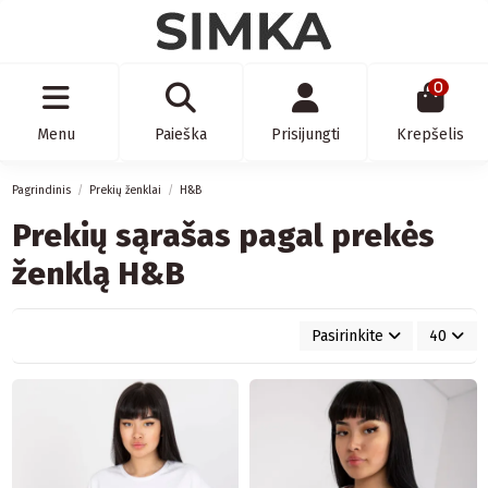
0
Menu
Paieška
Prisijungti
Krepšelis
Pagrindinis
Prekių ženklai
H&B
Prekių sąrašas pagal prekės
ženklą H&B
Pasirinkite
40