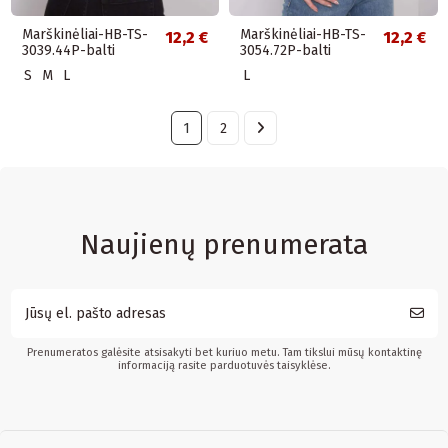
Marškinėliai-HB-TS-
Marškinėliai-HB-TS-
12,2 €
12,2 €
3039.44P-balti
3054.72P-balti
S
M
L
L
1
2
Naujienų prenumerata
Prenumeratos galėsite atsisakyti bet kuriuo metu. Tam tikslui mūsų kontaktinę
informaciją rasite parduotuvės taisyklėse.