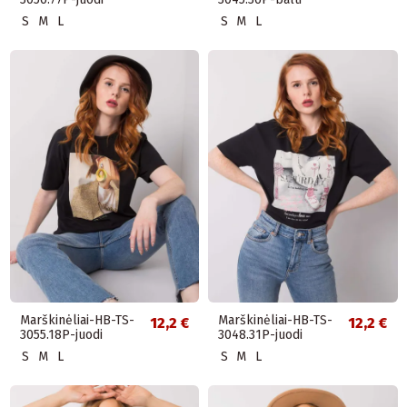
S
M
L
S
M
L
Marškinėliai-HB-TS-
Marškinėliai-HB-TS-
12,2 €
12,2 €
3055.18P-juodi
3048.31P-juodi
S
M
L
S
M
L