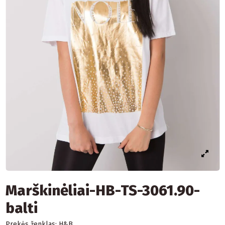
Marškinėliai-HB-TS-3061.90-
balti
Prekės ženklas:
H&B