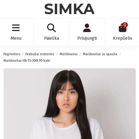
0
Menu
Paieška
Prisijungti
Krepšelis
Pagrindinis
Drabužiai moterims
Marškinėliai
Marškinėliai su spauda
Marškinėliai-HB-TS-3061.90-balti