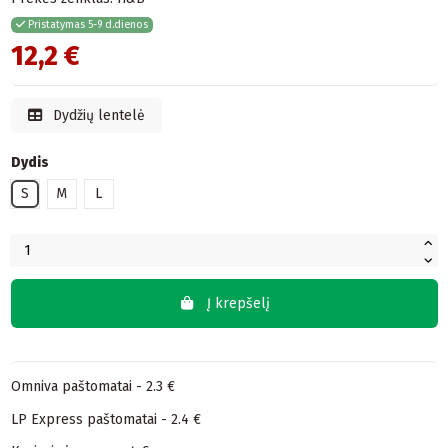
Pristatymas 5-9 d.dienos
12,2 €
Dydžių lentelė
Dydis
S
M
L
Į krepšelį
Omniva paštomatai - 2.3 €
LP Express paštomatai - 2.4 €