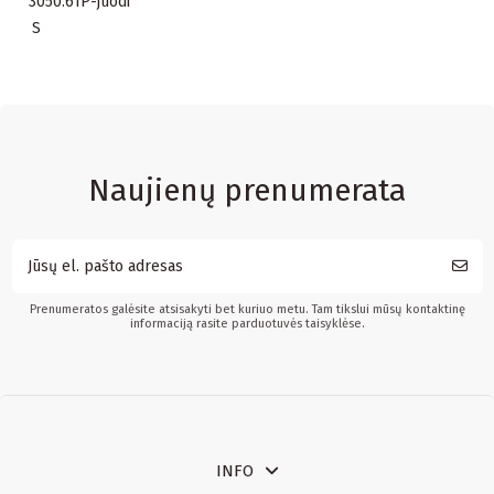
3050.61P-juodi
S
Naujienų prenumerata
Prenumeratos galėsite atsisakyti bet kuriuo metu. Tam tikslui mūsų kontaktinę
informaciją rasite parduotuvės taisyklėse.
INFO