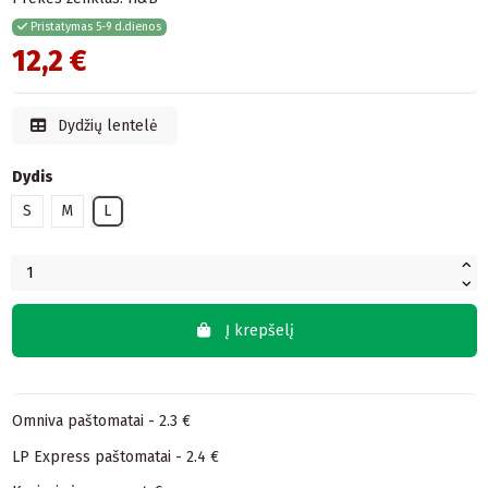
Pristatymas 5-9 d.dienos
12,2 €
Dydžių lentelė
Dydis
S
M
L
Į krepšelį
Omniva paštomatai - 2.3 €
LP Express paštomatai - 2.4 €