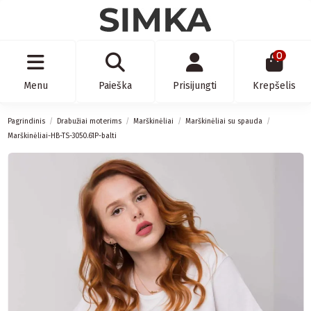
0
Menu
Paieška
Prisijungti
Krepšelis
Pagrindinis
Drabužiai moterims
Marškinėliai
Marškinėliai su spauda
Marškinėliai-HB-TS-3050.61P-balti