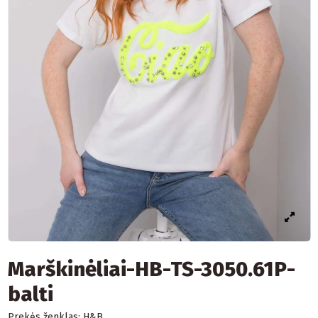
Marškinėliai-HB-TS-3050.61P-
balti
Prekės ženklas:
H&B