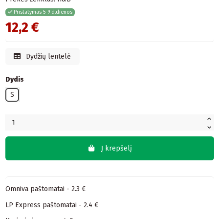
Pristatymas 5-9 d.dienos
12,2 €
Dydžių lentelė
Dydis
S
Į krepšelį
Omniva paštomatai - 2.3 €
LP Express paštomatai - 2.4 €