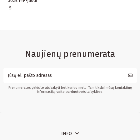
3029.14P-juodi
S
Naujienų prenumerata
Prenumeratos galėsite atsisakyti bet kuriuo metu. Tam tikslui mūsų kontaktinę
informaciją rasite parduotuvės taisyklėse.
INFO