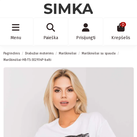
0
Menu
Paieška
Prisijungti
Krepšelis
Pagrindinis
Drabužiai moterims
Marškinėliai
Marškinėliai su spauda
Marškinėliai-HB-TS-3029.14P-balti