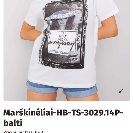
Marškinėliai-HB-TS-3029.14P-
balti
Prekės ženklas:
H&B