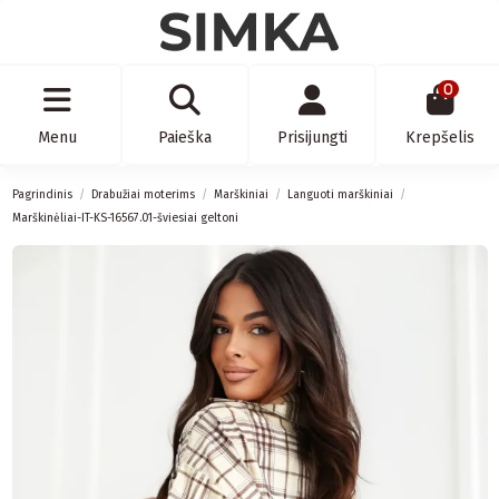
0
Menu
Paieška
Prisijungti
Krepšelis
Pagrindinis
Drabužiai moterims
Marškiniai
Languoti marškiniai
Marškinėliai-IT-KS-16567.01-šviesiai geltoni