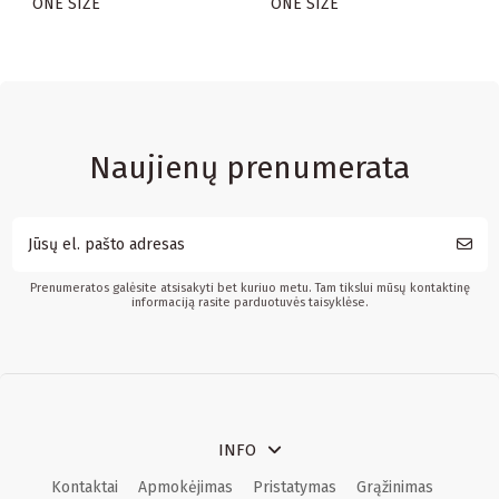
ONE SIZE
ONE SIZE
Naujienų prenumerata
Prenumeratos galėsite atsisakyti bet kuriuo metu. Tam tikslui mūsų kontaktinę
informaciją rasite parduotuvės taisyklėse.
INFO
Kontaktai
Apmokėjimas
Pristatymas
Grąžinimas