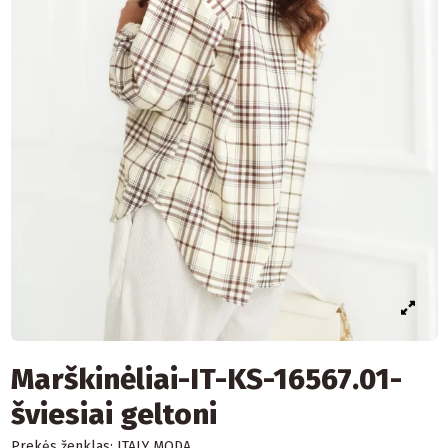
Marškinėliai-IT-KS-16567.01-
šviesiai geltoni
Prekės ženklas:
ITALY MODA