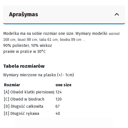
Aprašymas
Modelka ma na sobie rozmiar one size.
Wymiary modelki:
wzrost
.
168 cm, biust 88 cm, talia 61 cm, biodra 89 cm
90% poliester, 10% wiskoz
pranie w pralce w 30°C
Tabela rozmiarów
Wymiary mierzone na plasko (+/- 1cm)
Rozmiar
one size
[A] Obwód klatki piersiowej
124
[C] Obwód w biodrach
120
[D] Długość całkowita
67
[E] Długość rękawa
40