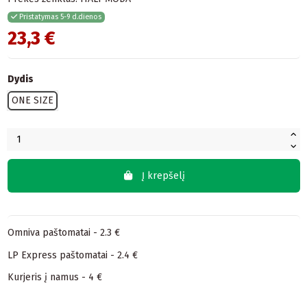
Pristatymas 5-9 d.dienos
23,3 €
Dydis
ONE SIZE
Į krepšelį
Omniva paštomatai - 2.3 €
LP Express paštomatai - 2.4 €
Kurjeris į namus - 4 €