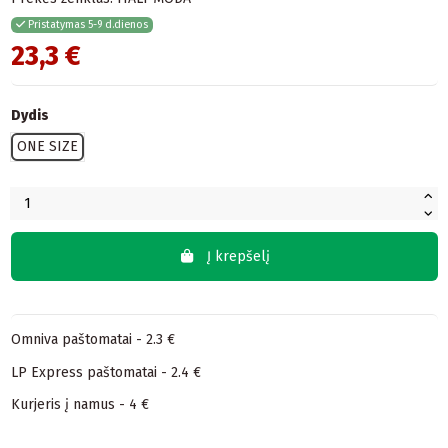
Pristatymas 5-9 d.dienos
23,3 €
Dydis
ONE SIZE
Į krepšelį
Omniva paštomatai - 2.3 €
LP Express paštomatai - 2.4 €
Kurjeris į namus - 4 €