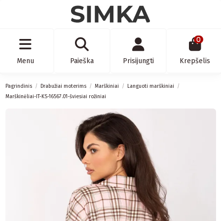
0
Menu
Paieška
Prisijungti
Krepšelis
Pagrindinis
Drabužiai moterims
Marškiniai
Languoti marškiniai
Marškinėliai-IT-KS-16567.01-šviesiai rožiniai