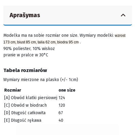
Aprašymas
Modelka ma na sobie rozmiar one size.
Wymiary modelki:
wzrost
.
173 cm, biust 85 cm, talia 62 cm, biodra 95 cm
90% poliester, 10% wiskoz
pranie w pralce w 30°C
Tabela rozmiarów
Wymiary mierzone na plasko (+/- 1cm)
Rozmiar
one size
[A] Obwód klatki piersiowej
124
[C] Obwód w biodrach
120
[D] Długość całkowita
67
[E] Długość rękawa
40