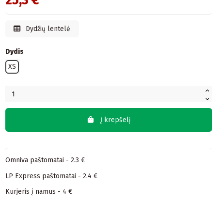
25,3 €
Dydžių lentelė
Dydis
XS
Į krepšelį
Omniva paštomatai - 2.3 €
LP Express paštomatai - 2.4 €
Kurjeris į namus - 4 €