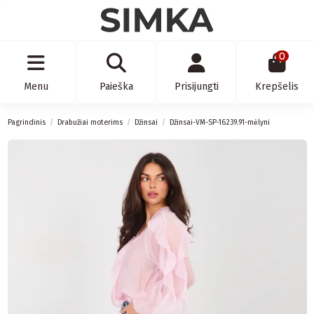
0
Menu
Paieška
Prisijungti
Krepšelis
Pagrindinis
Drabužiai moterims
Džinsai
Džinsai-VM-SP-16239.91-mėlyni