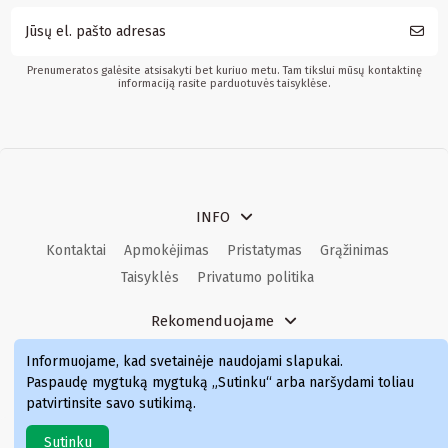
Prenumeratos galėsite atsisakyti bet kuriuo metu. Tam tikslui mūsų kontaktinę
informaciją rasite parduotuvės taisyklėse.
INFO
Kontaktai
Apmokėjimas
Pristatymas
Grąžinimas
Taisyklės
Privatumo politika
Rekomenduojame
Kvepalai
Kvepalai moterims
Kvepalai vyrams
Informuojame, kad svetainėje naudojami slapukai
.
Kvepalai moterims
Kvepalai
Paspaudę mygtuką mygtuką „Sutinku“ arba naršydami toliau
patvirtinsite savo sutikimą.
Sutinku
Simka.lt © 2024 Visos teisės saugomos