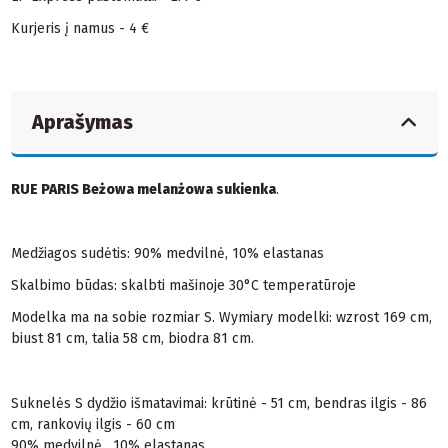
Kurjeris į namus - 4 €
Aprašymas
RUE PARIS Beżowa melanżowa sukienka
.
Medžiagos sudėtis: 90% medvilnė, 10% elastanas
Skalbimo būdas: skalbti mašinoje 30°C temperatūroje
Modelka ma na sobie rozmiar S. Wymiary modelki: wzrost 169 cm,
biust 81 cm, talia 58 cm, biodra 81 cm.
Suknelės S dydžio išmatavimai: krūtinė - 51 cm, bendras ilgis - 86
cm, rankovių ilgis - 60 cm
90% medvilnė , 10% elastanas.