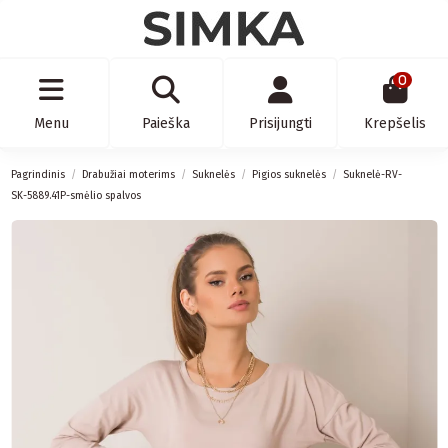
0
Menu
Paieška
Prisijungti
Krepšelis
Pagrindinis
Drabužiai moterims
Suknelės
Pigios suknelės
Suknelė-RV-
SK-5889.41P-smėlio spalvos