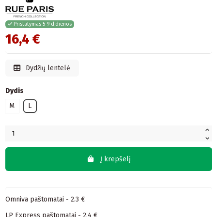
Pristatymas 5-9 d.dienos
16,4 €
Dydžių lentelė
Dydis
M
L
Į krepšelį
Omniva paštomatai - 2.3 €
LP Express paštomatai - 2.4 €