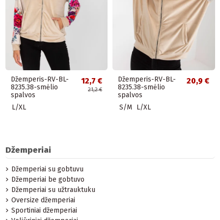
Džemperis-RV-BL-
Džemperis-RV-BL-
12,7 €
20,9 €
8235.38-smėlio
8235.38-smėlio
21,2 €
spalvos
spalvos
L/XL
S/M
L/XL
Džemperiai
Džemperiai su gobtuvu
Džemperiai be gobtuvo
Džemperiai su užtrauktuku
Oversize džemperiai
Sportiniai džemperiai