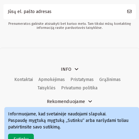
Prenumeratos galėsite atsisakyti bet kuriuo metu. Tam tikslui mūsų kontaktinę
informaciją rasite parduotuvės taisyklėse.
INFO
Kontaktai
Apmokėjimas
Pristatymas
Grąžinimas
Taisyklės
Privatumo politika
Rekomenduojame
Kvepalai
Kvepalai moterims
Kvepalai vyrams
Informuojame, kad svetainėje naudojami slapukai
.
Kvepalai moterims
Kvepalai
Paspaudę mygtuką mygtuką „Sutinku“ arba naršydami toliau
patvirtinsite savo sutikimą.