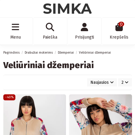
0
Menu
Paieška
Prisijungti
Krepšelis
Pagrindinis
Drabužiai moterims
Džemperiai
Veliūriniai džemperiai
Veliūriniai džemperiai
Naujauios
2
−40%