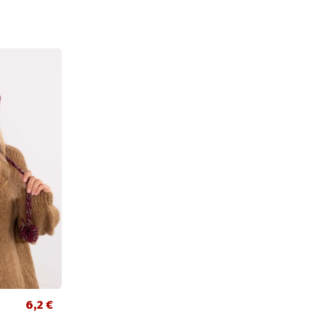
6,2 €