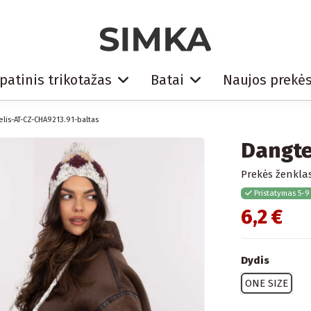
patinis trikotažas
Batai
Naujos prekė
elis-AT-CZ-CHA9213.91-baltas
Dangte
Prekės ženklas
Pristatymas 5-9
6,2 €
Dydis
ONE SIZE