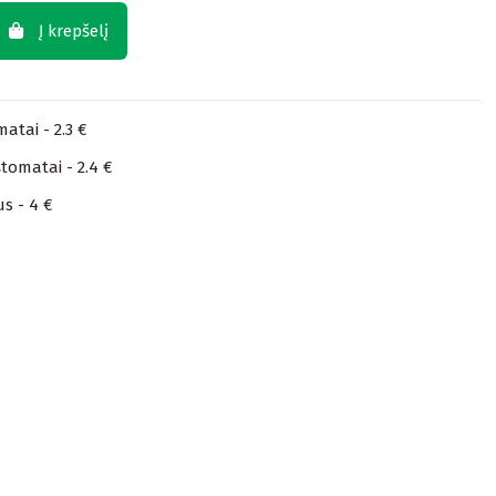
Į krepšelį
atai - 2.3 €
tomatai - 2.4 €
us - 4 €