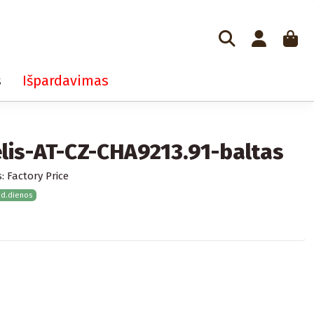
s
Išpardavimas
lis-AT-CZ-CHA9213.91-baltas
:
Factory Price
 d.dienos