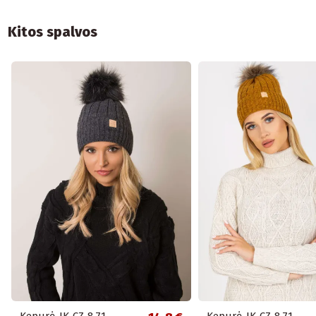
Kitos spalvos
Kepurė-JK-CZ-8.71-
Kepurė-JK-CZ-8.71-