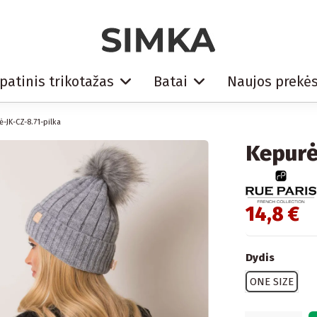
patinis trikotažas
Batai
Naujos prekė
-JK-CZ-8.71-pilka
Kepurė
14,8 €
Dydis
ONE SIZE