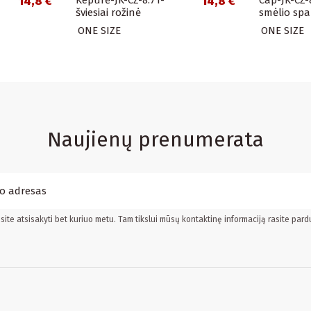
14,8 €
14,8 €
šviesiai rožinė
smėlio spa
ONE SIZE
ONE SIZE
Naujienų prenumerata
ite atsisakyti bet kuriuo metu. Tam tikslui mūsų kontaktinę informaciją rasite pard