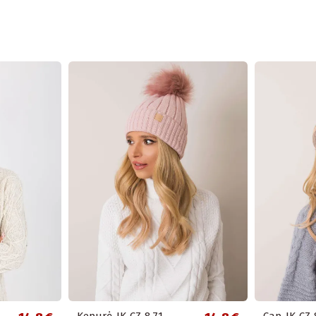
Kepurė-JK-CZ-8.71-
Cap-JK-CZ-