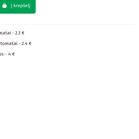
Į krepšelį
atai - 2.3 €
tomatai - 2.4 €
us - 4 €