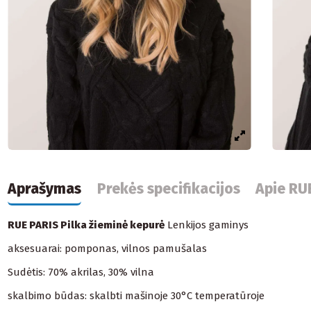
Aprašymas
Prekės specifikacijos
Apie RU
RUE PARIS Pilka žieminė kepurė
Lenkijos gaminys
aksesuarai: pomponas, vilnos pamušalas
Sudėtis: 70% akrilas, 30% vilna
skalbimo būdas: skalbti mašinoje 30°C temperatūroje