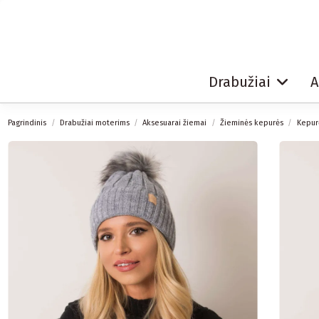
Drabužiai
A
Pagrindinis
Drabužiai moterims
Aksesuarai žiemai
Žieminės kepurės
Kepurė