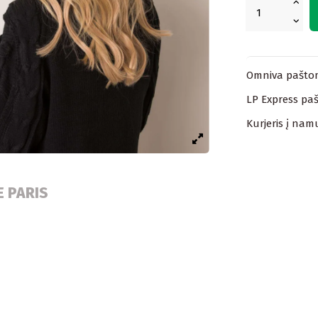
Omniva paštom
LP Express paš
Kurjeris į nam
E PARIS