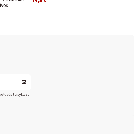
14,8 €
lvos
uotuvės taisyklėse.