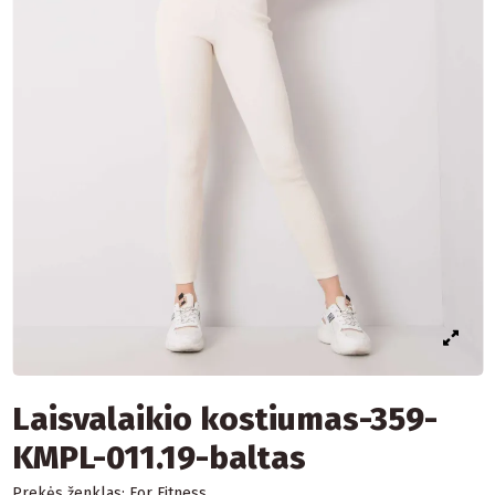
Laisvalaikio kostiumas-359-
KMPL-011.19-baltas
Prekės ženklas:
For Fitness