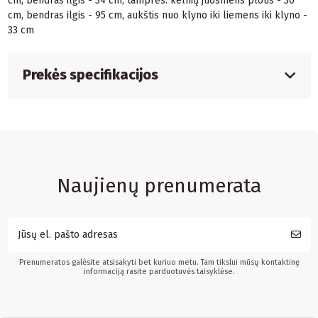
cm, bendras ilgis - 34 cm, tamprės: kelnių juosmens plotis - 30
cm, bendras ilgis - 95 cm, aukštis nuo klyno iki liemens iki klyno -
33 cm
Prekės specifikacijos
Naujienų prenumerata
Prenumeratos galėsite atsisakyti bet kuriuo metu. Tam tikslui mūsų kontaktinę
informaciją rasite parduotuvės taisyklėse.