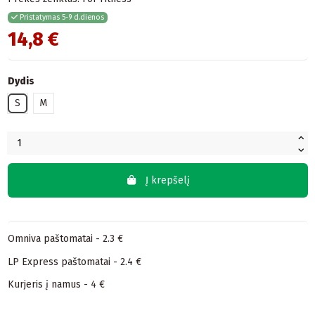
Pristatymas 5-9 d.dienos
14,8 €
Dydis
S
M
Į krepšelį
Omniva paštomatai - 2.3 €
LP Express paštomatai - 2.4 €
Kurjeris į namus - 4 €