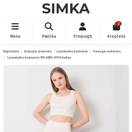
0
Menu
Paieška
Prisijungti
Krepšelis
Pagrindinis
Drabužiai moterims
Laisvalaikio kostiumai
Treningai moterims
Laisvalaikio kostiumas-359-KMPL-011.19-baltas