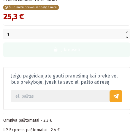
Šiuo metu prekės sandėlyje nėra.
25,3 €
Į krepšelį
Jeigu pageidaujate gauti pranešimą kai prekė vėl
bus prekyboje, įveskite savo el. pašto adresą
Omniva paštomatai - 2.3 €
LP Express paštomatai - 2.4 €