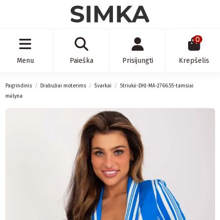
0
Menu
Paieška
Prisijungti
Krepšelis
Pagrindinis
Drabužiai moterims
Švarkai
Striukė-DHJ-MA-2766.55-tamsiai
mėlyna