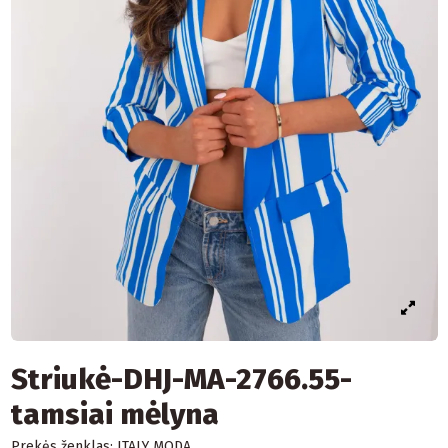
Striukė-DHJ-MA-2766.55-
tamsiai mėlyna
Prekės ženklas:
ITALY MODA