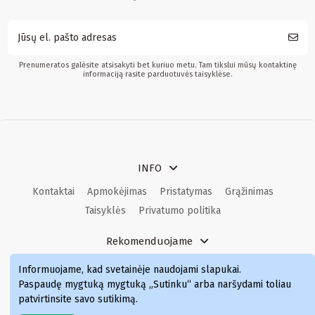
Prenumeratos galėsite atsisakyti bet kuriuo metu. Tam tikslui mūsų kontaktinę
informaciją rasite parduotuvės taisyklėse.
INFO
Kontaktai
Apmokėjimas
Pristatymas
Grąžinimas
Taisyklės
Privatumo politika
Rekomenduojame
Kvepalai
Kvepalai moterims
Kvepalai vyrams
Informuojame, kad svetainėje naudojami slapukai
.
Kvepalai moterims
Kvepalai
Paspaudę mygtuką mygtuką „Sutinku“ arba naršydami toliau
patvirtinsite savo sutikimą.