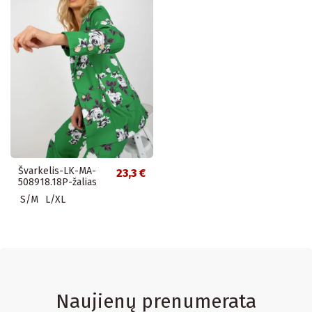
Švarkelis-LK-MA-
23,3 €
508918.18P-žalias
S/M
L/XL
Naujienų prenumerata