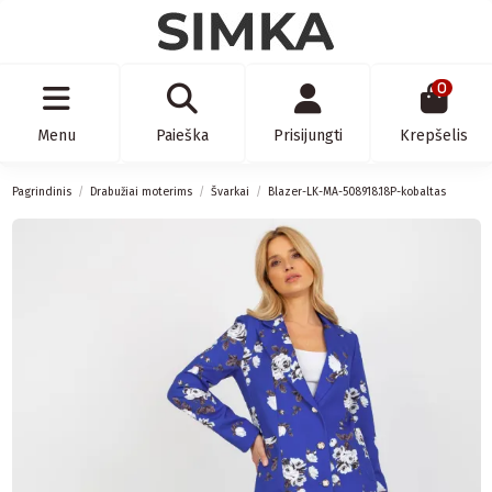
0
Menu
Paieška
Prisijungti
Krepšelis
Pagrindinis
Drabužiai moterims
Švarkai
Blazer-LK-MA-508918.18P-kobaltas