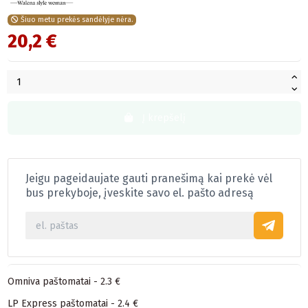
Šiuo metu prekės sandėlyje nėra.
20,2 €
Į krepšelį
Jeigu pageidaujate gauti pranešimą kai prekė vėl
bus prekyboje, įveskite savo el. pašto adresą
Omniva paštomatai - 2.3 €
LP Express paštomatai - 2.4 €