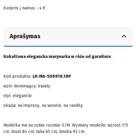
Kurjeris į namus - 4 €
Aprašymas
Kobaltowa elegancka marynarka w róże od garnituru
.
Kod produktu:
LK-MA-508918.18P
wzór dominujący: kwiaty
styl: elegancki
okazja: na imprezę, na wesele, na randkę
Modelka ma na sobie rozmiar S/M. Wymiary modelki: wzrost 175
cm, biust 84 cm, talia 65 cm, biodra 92 cm.