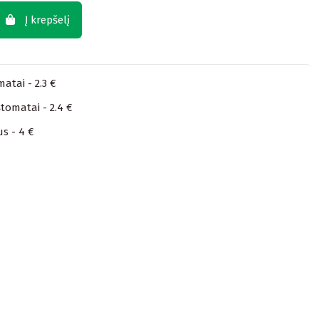
Į krepšelį
atai - 2.3 €
tomatai - 2.4 €
us - 4 €