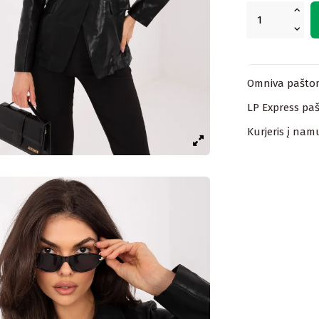
Omniva paštom
LP Express paš
Kurjeris į nam