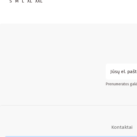
S
M
L
XL
XXL
Prenumeratos galės
Kontaktai