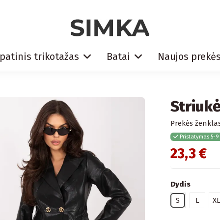
patinis trikotažas
Batai
Naujos prekė
Striuk
Prekės ženklas
Pristatymas 5-9
23,3 €
Dydis
S
L
X