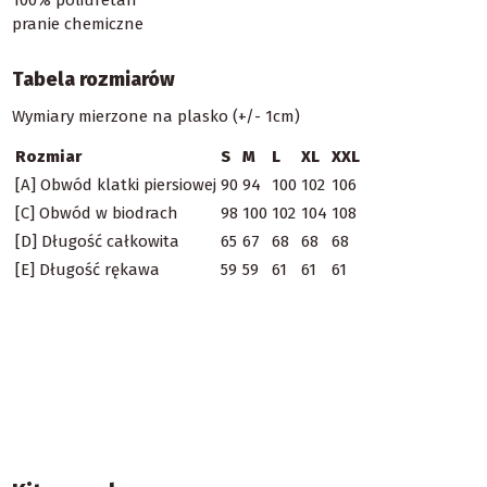
pranie chemiczne
Tabela rozmiarów
Wymiary mierzone na plasko (+/- 1cm)
Rozmiar
S
M
L
XL
XXL
[A] Obwód klatki piersiowej
90
94
100
102
106
[C] Obwód w biodrach
98
100
102
104
108
[D] Długość całkowita
65
67
68
68
68
[E] Długość rękawa
59
59
61
61
61