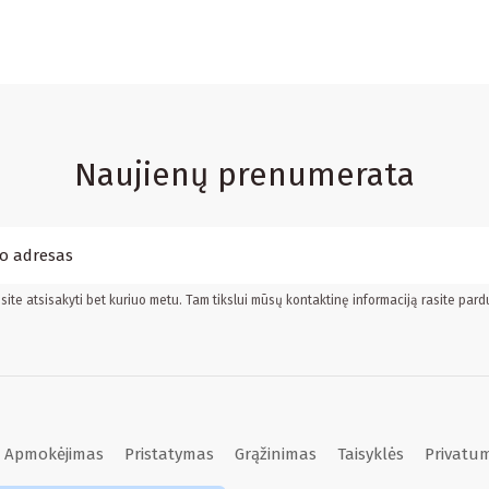
Naujienų prenumerata
ite atsisakyti bet kuriuo metu. Tam tikslui mūsų kontaktinę informaciją rasite pard
Apmokėjimas
Pristatymas
Grąžinimas
Taisyklės
Privatum