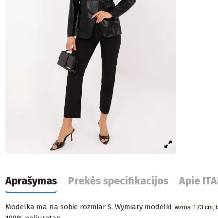
Aprašymas
Prekės specifikacijos
Apie IT
Modelka ma na sobie rozmiar S. Wymiary modelki:
wzrost 173 cm, b
100% poliuretan