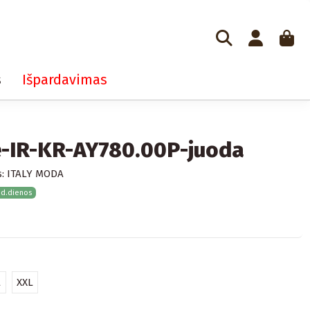
s
Išpardavimas
ė-IR-KR-AY780.00P-juoda
:
ITALY MODA
 d.dienos
L
XXL