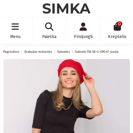
0
Menu
Paieška
Prisijungti
Krepšelis
Pagrindinis
Drabužiai moterims
Suknelės
Suknelė-TW-SK-G-090.47-juoda