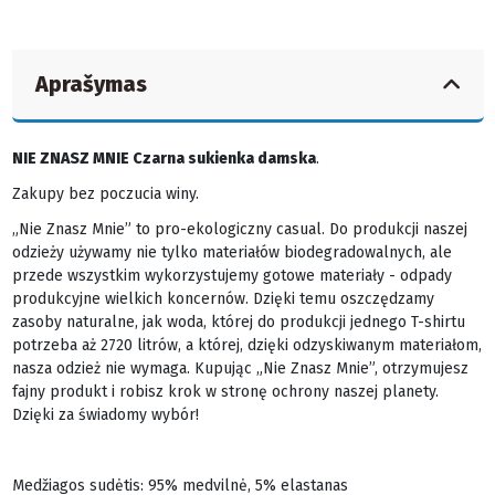
Aprašymas
NIE ZNASZ MNIE Czarna sukienka damska
.
Zakupy bez poczucia winy.
„Nie Znasz Mnie” to pro-ekologiczny casual. Do produkcji naszej
odzieży używamy nie tylko materiałów biodegradowalnych, ale
przede wszystkim wykorzystujemy gotowe materiały - odpady
produkcyjne wielkich koncernów. Dzięki temu oszczędzamy
zasoby naturalne, jak woda, której do produkcji jednego T-shirtu
potrzeba aż 2720 litrów, a której, dzięki odzyskiwanym materiałom,
nasza odzież nie wymaga. Kupując „Nie Znasz Mnie”, otrzymujesz
fajny produkt i robisz krok w stronę ochrony naszej planety.
Dzięki za świadomy wybór!
Medžiagos sudėtis: 95% medvilnė, 5% elastanas