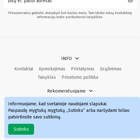
Prenumeratos galėsite atsisakyti bet kuriuo metu. Tam tikslui mūsų kontaktinę
informaciją rasite parduotuvės taisyklėse.
INFO
Kontaktai
Apmokėjimas
Pristatymas
Grąžinimas
Taisyklės
Privatumo politika
Rekomenduojame
Kvepalai
Kvepalai moterims
Kvepalai vyrams
Informuojame, kad svetainėje naudojami slapukai
.
Kvepalai moterims
Kvepalai
Paspaudę mygtuką mygtuką „Sutinku“ arba naršydami toliau
patvirtinsite savo sutikimą.
Sutinku
Simka.lt © 2024 Visos teisės saugomos