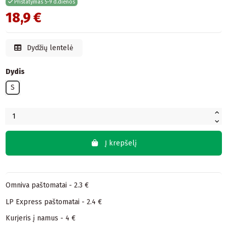
Pristatymas 5-9 d.dienos
18,9 €
Dydžių lentelė
Dydis
S
Į krepšelį
Omniva paštomatai - 2.3 €
LP Express paštomatai - 2.4 €
Kurjeris į namus - 4 €