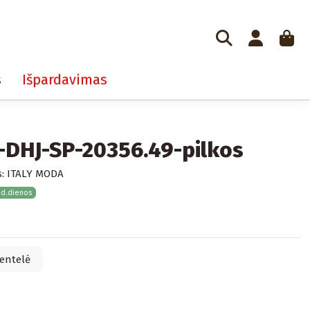
s
Išpardavimas
-DHJ-SP-20356.49-pilkos
:
ITALY MODA
 d.dienos
entelė