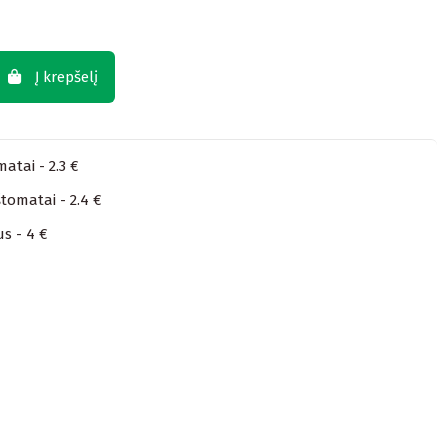
Į krepšelį
atai - 2.3 €
tomatai - 2.4 €
us - 4 €