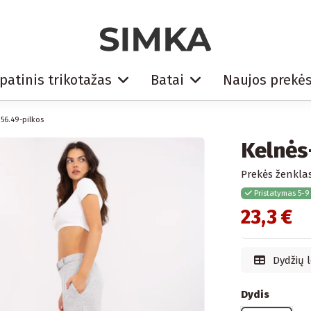
patinis trikotažas
Batai
Naujos prekė
56.49-pilkos
Kelnės
Prekės ženklas
Pristatymas 5-9
23,3 €
Dydžių l
Dydis