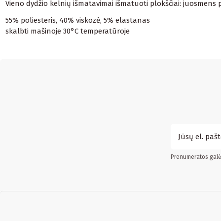
Vieno dydžio kelnių išmatavimai išmatuoti plokščiai: juosmens pl
55% poliesteris, 40% viskozė, 5% elastanas
skalbti mašinoje 30°C temperatūroje
Prenumeratos galės