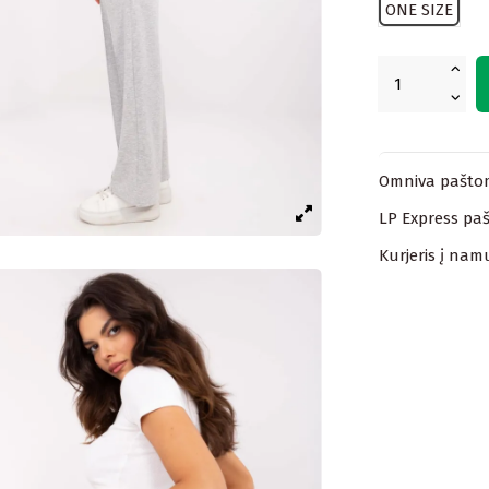
ONE SIZE
Omniva paštom
LP Express paš
Kurjeris į nam