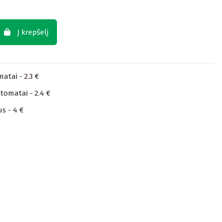
Į krepšelį
atai - 2.3 €
tomatai - 2.4 €
us - 4 €