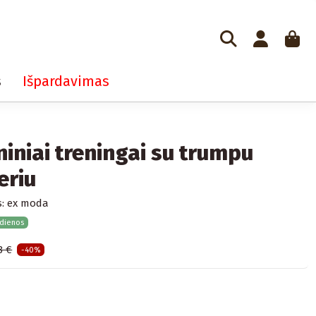
s
Išpardavimas
iniai treningai su trumpu
eriu
:
ex moda
 dienos
3 €
-40%