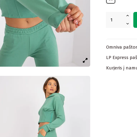
Omniva paštom
LP Express paš
Kurjeris į nam