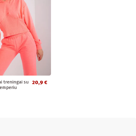
ai treningai su
20,9 €
emperiu