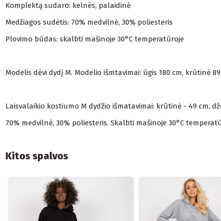
Komplektą sudaro: kelnės, palaidinė
Medžiagos sudėtis: 70% medvilnė, 30% poliesteris
Plovimo būdas: skalbti mašinoje 30°C temperatūroje
Modelis dėvi dydį M. Modelio išmtavimai: ūgis 180 cm, krūtinė 8
Laisvalaikio kostiumo M dydžio išmatavimai: krūtinė - 49 cm, džemp
70% medvilnė, 30% poliesteris. Skalbti mašinoje 30°C temperat
Kitos spalvos