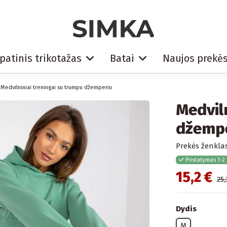
patinis trikotažas
Batai
Naujos prekė
Medvilniniai treningai su trumpu džemperiu
Medviln
džemp
Prekės ženklas
Pristatymas 1-2
15,2 €
25,
Dydis
M