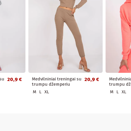
 su
20,9 €
Medvilniniai treningai su
20,9 €
Medvilnini
trumpu džemperiu
trumpu dž
M
L
XL
M
L
XL