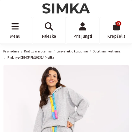
0
Menu
Paieška
Prisijungti
Krepšelis
Pagrindinis
Drabužiai moterims
Laisvalaikio kostiumai
Sportiniai kostiumai
Rinkinys-DHJ-KMPL-20335.44-pilka