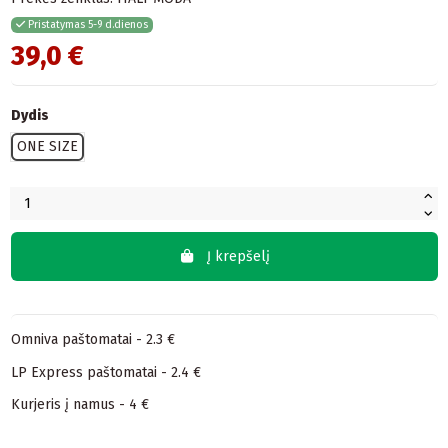
Pristatymas 5-9 d.dienos
39,0 €
Dydis
ONE SIZE
Į krepšelį
Omniva paštomatai - 2.3 €
LP Express paštomatai - 2.4 €
Kurjeris į namus - 4 €