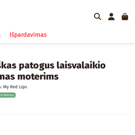
s
Išpardavimas
škas patogus laisvalaikio
mas moterims
:
My Red Lips
 d.dienos