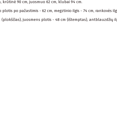
m, krūtinė 90 cm, juosmuo 62 cm, klubai 94 cm.
lotis po pažastimis - 62 cm, megztinio ilgis - 74 cm, rankovės ilg
(plokščias), juosmens plotis - 48 cm (ištemptas), antblauzdžių ilg