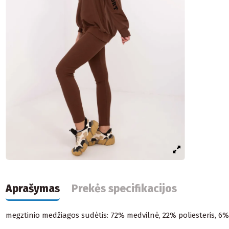
Aprašymas
Prekės specifikacijos
megztinio medžiagos sudėtis: 72% medvilnė, 22% poliesteris, 