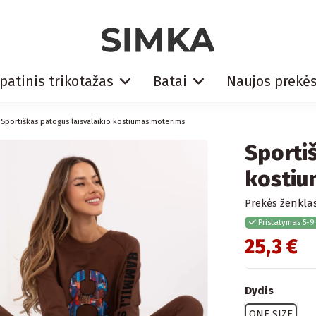
patinis trikotažas
Batai
Naujos prekė
Sportiškas patogus laisvalaikio kostiumas moterims
Sporti
kostiu
Prekės ženklas
Pristatymas 5-9
25,3 €
Dydis
ONE SIZE