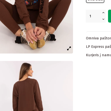
Omniva paštom
LP Express paš
Kurjeris į nam