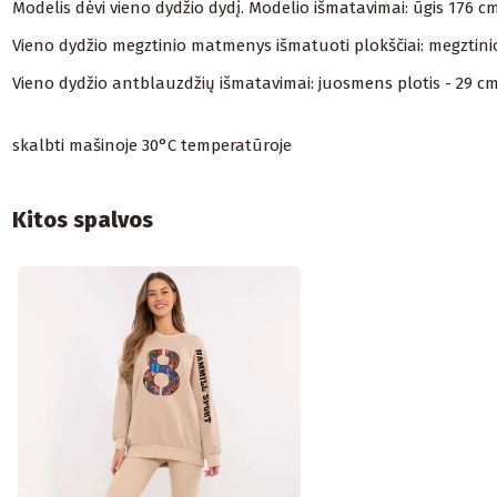
Modelis dėvi vieno dydžio dydį. Modelio išmatavimai: ūgis 176 c
Vieno dydžio megztinio matmenys išmatuoti plokščiai: megztinio p
Vieno dydžio antblauzdžių išmatavimai: juosmens plotis - 29 cm 
skalbti mašinoje 30°C temperatūroje
Kitos spalvos