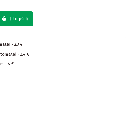
Į krepšelį
atai - 2.3 €
tomatai - 2.4 €
us - 4 €