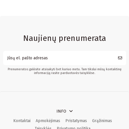
Naujienų prenumerata
Prenumeratos galėsite atsisakyti bet kuriuo metu. Tam tikslui mūsų kontaktinę
informaciją rasite parduotuvės taisyklėse.
INFO
Kontaktai
Apmokėjimas
Pristatymas
Grąžinimas
Taisyklės
Privatumo politika