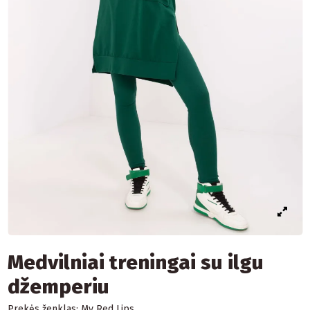
Medvilniai treningai su ilgu
džemperiu
Prekės ženklas:
My Red Lips