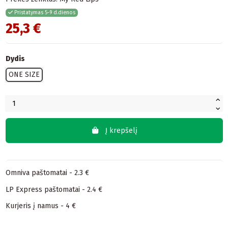
Pristatymas 5-9 d.dienos
25,3 €
Dydis
ONE SIZE
Į krepšelį
Omniva paštomatai - 2.3 €
LP Express paštomatai - 2.4 €
Kurjeris į namus - 4 €