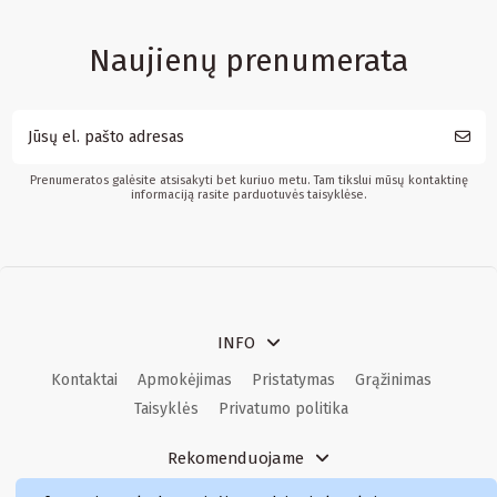
Naujienų prenumerata
Prenumeratos galėsite atsisakyti bet kuriuo metu. Tam tikslui mūsų kontaktinę
informaciją rasite parduotuvės taisyklėse.
INFO
Kontaktai
Apmokėjimas
Pristatymas
Grąžinimas
Taisyklės
Privatumo politika
Rekomenduojame
Kvepalai
Kvepalai moterims
Kvepalai vyrams