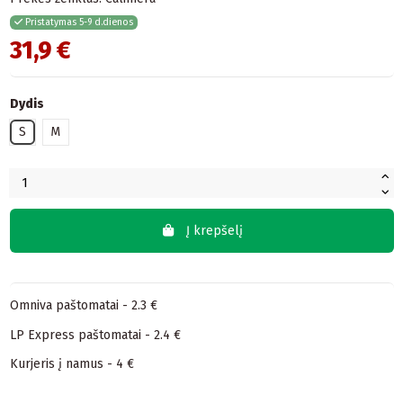
Pristatymas 5-9 d.dienos
31,9 €
Dydis
S
M
Į krepšelį
Omniva paštomatai - 2.3 €
LP Express paštomatai - 2.4 €
Kurjeris į namus - 4 €