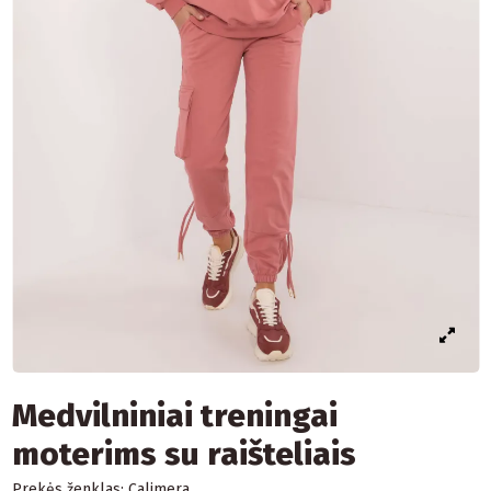
Medvilniniai treningai
moterims su raišteliais
Prekės ženklas:
Calimera