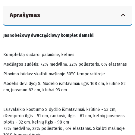
Aprašymas
Jasnobeżowy dwuczęściowy komplet damski
.
Komplektą sudaro: palaidinė, kelnės
Medžiagos sudėtis: 72% medvilnė, 22% poliesteris, 6% elastanas
Plovimo būdas: skalbti mašinoje 30°C temperatūroje
Modelis dėvi dydį S. Modelio išmtavimai: ūgis 168 cm, krūtinė 82
cm, juosmuo 62 cm, klubai 93 cm.
Laisvalaikio kostiumo S dydžio išmatavimai: krūtinė - 53 cm,
džemperio ilgis - 51 cm, rankovių ilgis - 61 cm, kelnių juosmens
plotis - 32 cm, kelnių ilgis - 98 cm
72% medvilnė, 22% poliesteris , 6% elastanas. Skalbti mašinoje
30°C temperatūroje