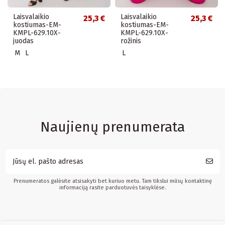
Laisvalaikio
Laisvalaikio
25,3 €
25,3 €
kostiumas-EM-
kostiumas-EM-
KMPL-629.10X-
KMPL-629.10X-
juodas
rožinis
M
L
L
Naujienų prenumerata
Prenumeratos galėsite atsisakyti bet kuriuo metu. Tam tikslui mūsų kontaktinę
informaciją rasite parduotuvės taisyklėse.