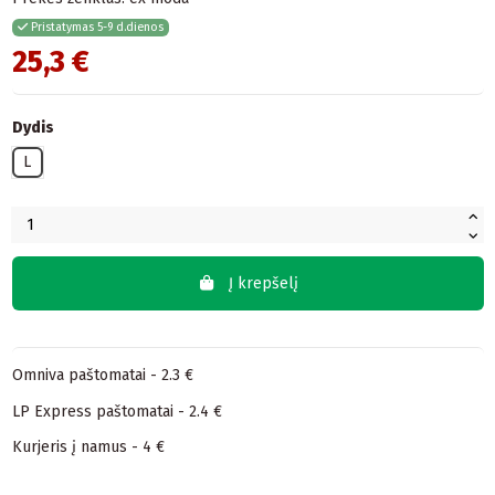
Pristatymas 5-9 d.dienos
25,3 €
Dydis
L
Į krepšelį
Omniva paštomatai - 2.3 €
LP Express paštomatai - 2.4 €
Kurjeris į namus - 4 €