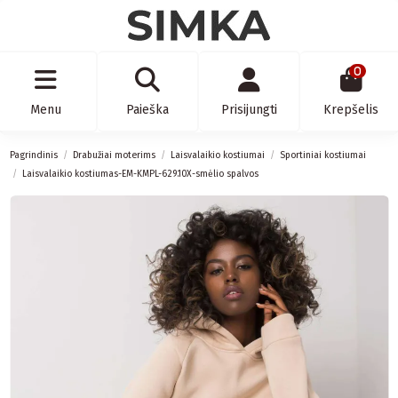
0
Menu
Paieška
Prisijungti
Krepšelis
Pagrindinis
Drabužiai moterims
Laisvalaikio kostiumai
Sportiniai kostiumai
Laisvalaikio kostiumas-EM-KMPL-629.10X-smėlio spalvos