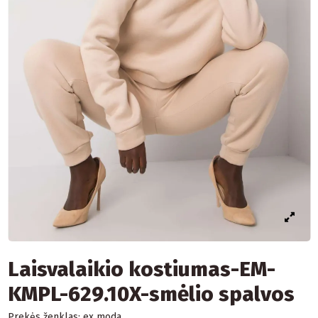
Laisvalaikio kostiumas-EM-
KMPL-629.10X-smėlio spalvos
Prekės ženklas:
ex moda