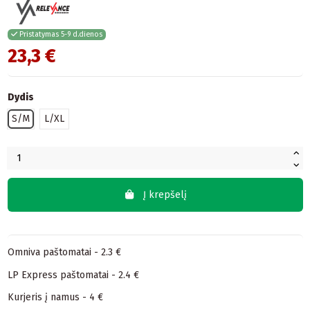
Pristatymas 5-9 d.dienos
23,3 €
Dydis
S/M
L/XL
Į krepšelį
Omniva paštomatai - 2.3 €
LP Express paštomatai - 2.4 €
Kurjeris į namus - 4 €