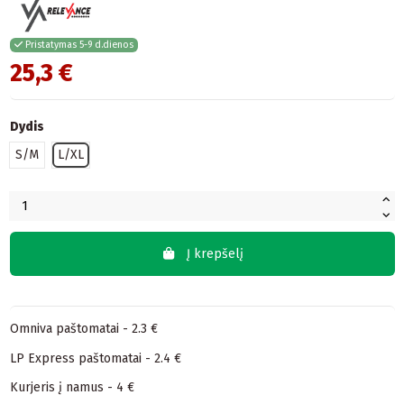
Pristatymas 5-9 d.dienos
25,3 €
Dydis
S/M
L/XL
Į krepšelį
Omniva paštomatai - 2.3 €
LP Express paštomatai - 2.4 €
Kurjeris į namus - 4 €