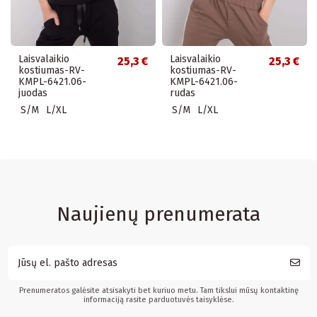
Laisvalaikio
Laisvalaikio
25,3 €
25,3 €
kostiumas-RV-
kostiumas-RV-
KMPL-6421.06-
KMPL-6421.06-
juodas
rudas
S/M
L/XL
S/M
L/XL
Naujienų prenumerata
Prenumeratos galėsite atsisakyti bet kuriuo metu. Tam tikslui mūsų kontaktinę
informaciją rasite parduotuvės taisyklėse.