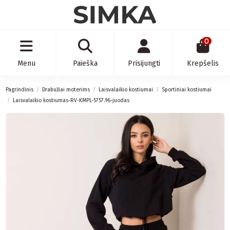
0
Menu
Paieška
Prisijungti
Krepšelis
Pagrindinis
Drabužiai moterims
Laisvalaikio kostiumai
Sportiniai kostiumai
Laisvalaikio kostiumas-RV-KMPL-5757.96-juodas