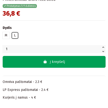
Pristatymas 5-9 d.dienos
36,8 €
Dydis
M
L
Į krepšelį
Omniva paštomatai - 2.3 €
LP Express paštomatai - 2.4 €
Kurjeris į namus - 4 €