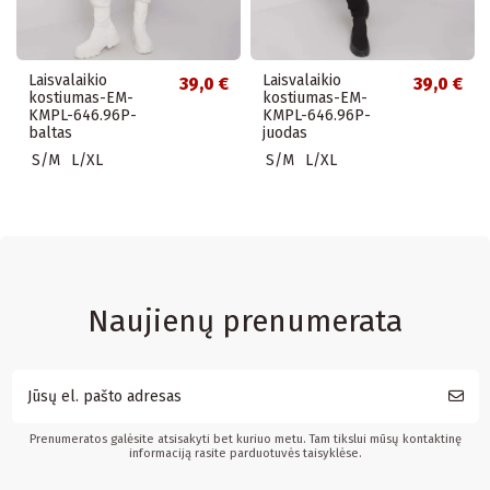
Laisvalaikio
Laisvalaikio
39,0 €
39,0 €
kostiumas-EM-
kostiumas-EM-
KMPL-646.96P-
KMPL-646.96P-
baltas
juodas
S/M
L/XL
S/M
L/XL
Naujienų prenumerata
Prenumeratos galėsite atsisakyti bet kuriuo metu. Tam tikslui mūsų kontaktinę
informaciją rasite parduotuvės taisyklėse.