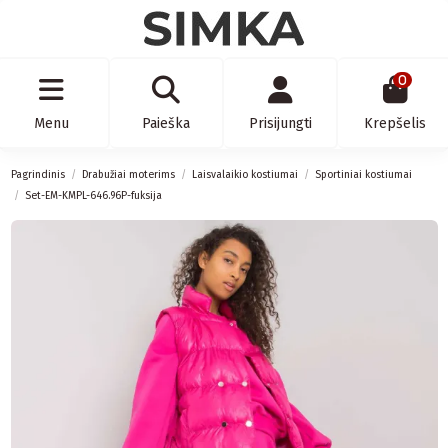
0
Menu
Paieška
Prisijungti
Krepšelis
Pagrindinis
Drabužiai moterims
Laisvalaikio kostiumai
Sportiniai kostiumai
Set-EM-KMPL-646.96P-fuksija