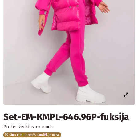
Set-EM-KMPL-646.96P-fuksija
Prekės ženklas:
ex moda
Šiuo metu prekės sandėlyje nėra.