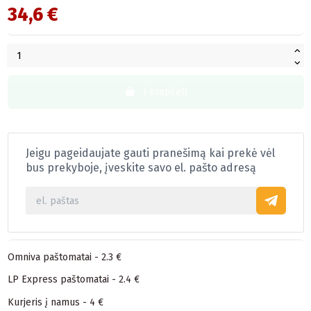
34,6 €
Į krepšelį
Jeigu pageidaujate gauti pranešimą kai prekė vėl
bus prekyboje, įveskite savo el. pašto adresą
Omniva paštomatai - 2.3 €
LP Express paštomatai - 2.4 €
Kurjeris į namus - 4 €