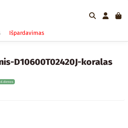
s
Išpardavimas
nis-D10600T02420J-koralas
 d.dienos