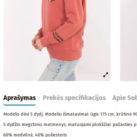
Aprašymas
Prekės specifikacijos
Apie Su
Modelis dėvi S dydį. Modelio išmatavimai: ūgis 175 cm, krūtinė 
S dydžio megztinio matmenys, matuojami plokščiai: pažasties plot
60% medvilnė, 40% poliesteris