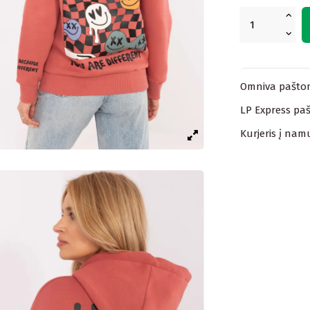
Omniva paštom
LP Express paš
Kurjeris į nam