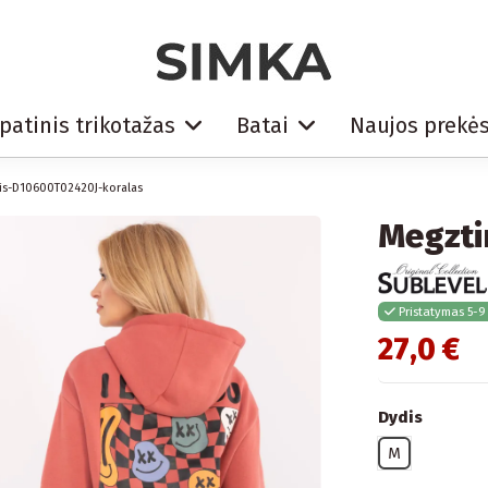
patinis trikotažas
Batai
Naujos prekė
is-D10600T02420J-koralas
Megzti
Pristatymas 5-9
27,0 €
Dydis
M