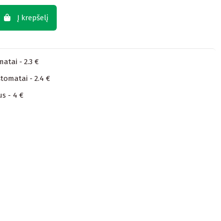
Į krepšelį
atai - 2.3 €
tomatai - 2.4 €
us - 4 €