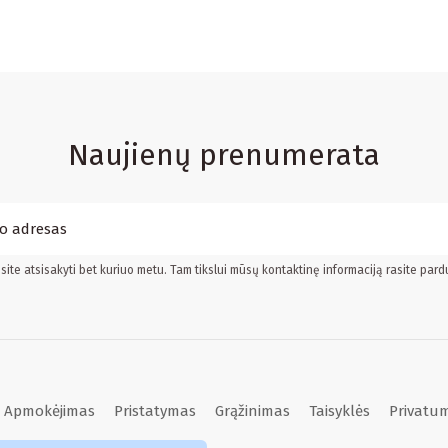
Naujienų prenumerata
ite atsisakyti bet kuriuo metu. Tam tikslui mūsų kontaktinę informaciją rasite pard
Apmokėjimas
Pristatymas
Grąžinimas
Taisyklės
Privatum