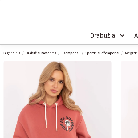
Drabužiai
A
Pagrindinis
Drabužiai moterims
Džemperiai
Sportiniai džemperiai
Megztin