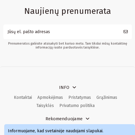
Naujienų prenumerata
Prenumeratos galėsite atsisakyti bet kuriuo metu. Tam tikslui mūsų kontaktinę
informaciją rasite parduotuvės taisyklėse.
INFO
Kontaktai
Apmokėjimas
Pristatymas
Grąžinimas
Taisyklės
Privatumo politika
Rekomenduojame
Kvepalai
Kvepalai moterims
Kvepalai vyrams
Informuojame, kad svetainėje naudojami slapukai
.