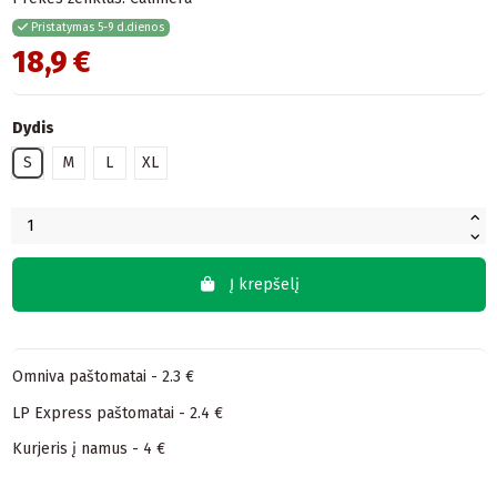
Pristatymas 5-9 d.dienos
18,9 €
Dydis
S
M
L
XL
Į krepšelį
Omniva paštomatai - 2.3 €
LP Express paštomatai - 2.4 €
Kurjeris į namus - 4 €