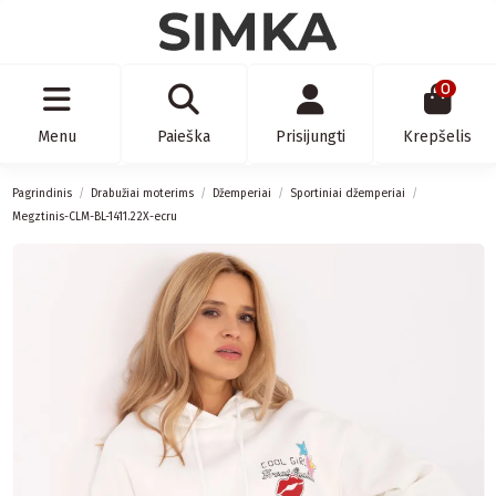
0
Menu
Paieška
Prisijungti
Krepšelis
Pagrindinis
Drabužiai moterims
Džemperiai
Sportiniai džemperiai
Megztinis-CLM-BL-1411.22X-ecru