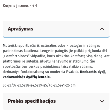
Kurjeris į namus - 4 €
Aprašymas
Moteriški sportbačiai iš natūralios odos – patogus ir stilingas
pasirinkimas kasdienai. Lengvi ir patogūs, jie puikiai priglunda dėl
„Comfort Shoes“ vidpadžio, kuris užtikrina komfortą visą dieną. Ant
platformos jie suteikia siluetui lengvumo ir stabilumo. Šie
sportbačiai bus puikus pasirinkimas laisvalaikio stiliams,
derinantys funkcionalumą su modernia išvaizda.
Renkantis dydį,
vadovaukitės dydžių lentele.
36-23/37-23,5/38-24,5/39-25/40-25,5/41-26 cm
Prekės specifikacijos