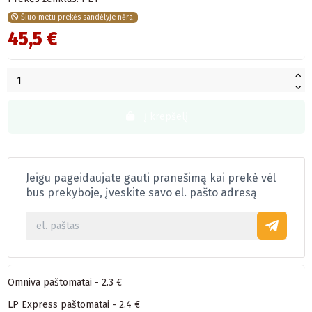
Šiuo metu prekės sandėlyje nėra.
45,5 €
Į krepšelį
Jeigu pageidaujate gauti pranešimą kai prekė vėl
bus prekyboje, įveskite savo el. pašto adresą
Omniva paštomatai - 2.3 €
LP Express paštomatai - 2.4 €