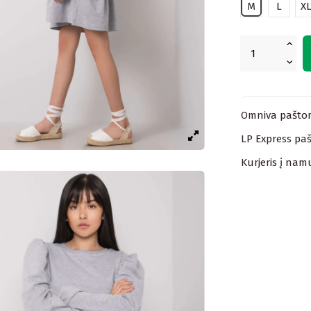
M
L
X
Omniva paštom
LP Express paš
Kurjeris į nam