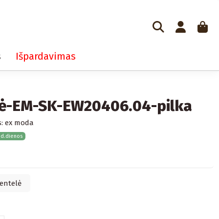
s
Išpardavimas
ė-EM-SK-EW20406.04-pilka
:
ex moda
 d.dienos
entelė