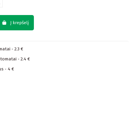
L
Į krepšelį
atai - 2.3 €
tomatai - 2.4 €
us - 4 €