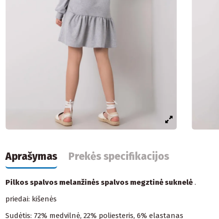
Aprašymas
Prekės specifikacijos
Pilkos spalvos melanžinės spalvos megztinė suknelė
.
priedai: kišenės
Sudėtis: 72% medvilnė, 22% poliesteris, 6% elastanas