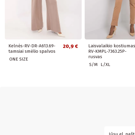
Kelnės-RV-DR-A613.69-
20,9 €
Laisvalaikio kostiumas
tamsiai smėlio spalvos
RV-KMPL-7363.25P-
rusvas
ONE SIZE
S/M
L/XL