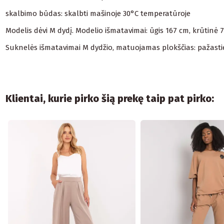
skalbimo būdas: skalbti mašinoje 30°C temperatūroje
Modelis dėvi M dydį. Modelio išmatavimai: ūgis 167 cm, krūtinė 
Suknelės išmatavimai M dydžio, matuojamas plokščias: pažasties p
Klientai, kurie pirko šią prekę taip pat pirko: