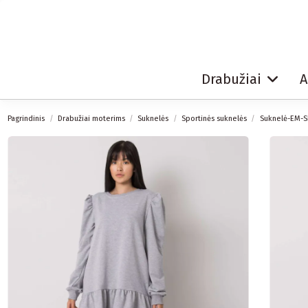
Drabužiai
A
Pagrindinis
Drabužiai moterims
Suknelės
Sportinės suknelės
Suknelė-EM-S