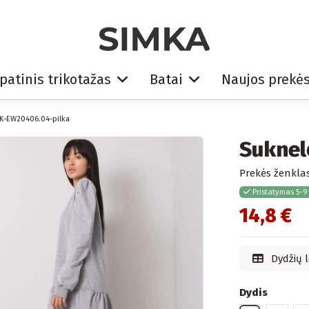
patinis trikotažas
Batai
Naujos prekė
K-EW20406.04-pilka
Suknel
Prekės ženklas
Pristatymas 5-9
14,8 €
Dydžių l
Dydis